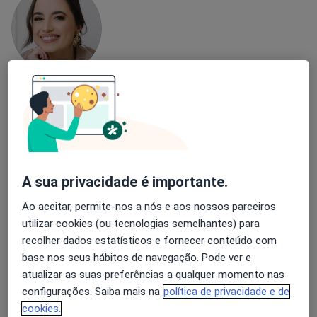
Luísa Moura
Psicólogo
3 opiniões
Autoestima, maternidade e expatriação
Mestre em Psicologia Clínica e da Saúde
A sua privacidade é importante.
Pacientes destacam a minha escuta e clareza
Ao aceitar, permite-nos a nós e aos nossos parceiros
utilizar cookies (ou tecnologias semelhantes) para
Avenida da Liberdade 200, Lisboa
•
Mapa
recolher dados estatísticos e fornecer conteúdo com
LUMA Psicologia Clínica | Consultório Online – Lisboa
base nos seus hábitos de navegação. Pode ver e
Consulta de Psicologia Clínica
60 €
atualizar as suas preferências a qualquer momento nas
Esse especialista não oferece agendamento online para esse endereço.
configurações. Saiba mais na
política de privacidade e de
cookies.