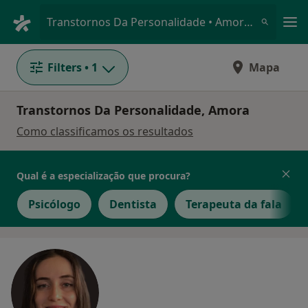
Men
Transtornos Da Personalidade • Amora, Setúbal
Filters
• 1
Mapa
Transtornos Da Personalidade, Amora
Como classificamos os resultados
Qual é a especialização que procura?
Psicólogo
Dentista
Terapeuta da fala