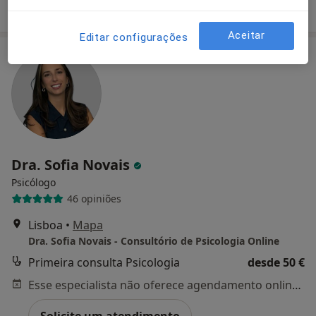
Solicite um atendimento
Aceitar
Editar configurações
Dra. Sofia Novais
Psicólogo
46 opiniões
Lisboa
•
Mapa
Dra. Sofia Novais - Consultório de Psicologia Online
Primeira consulta Psicologia
desde 50 €
Esse especialista não oferece agendamento online para esse endereço.
Solicite um atendimento