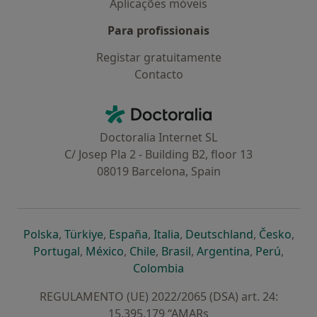
Aplicações móveis
Para profissionais
Registar gratuitamente
Contacto
Contacto
Doctoralia - Homepage
Doctoralia Internet SL
C/ Josep Pla 2 - Building B2, floor 13
08019 Barcelona, Spain
abre num novo separador
abre num novo separador
abre num novo separador
abre num novo separado
abre num n
abre
Polska
,
Türkiye
,
España
,
Italia
,
Deutschland
,
Česko
,
abre num novo separador
abre num novo separador
abre num novo separador
abre num novo separa
abre num no
abre n
Portugal
,
México
,
Chile
,
Brasil
,
Argentina
,
Perú
,
abre num novo separad
Colombia
REGULAMENTO (UE) 2022/2065 (DSA) art. 24:
15.395.179 “AMARs