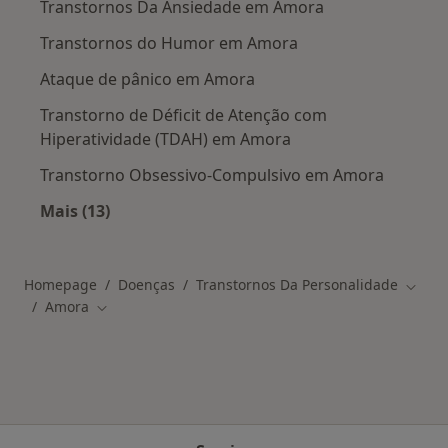
Transtornos Da Ansiedade em Amora
Transtornos do Humor em Amora
Ataque de pânico em Amora
Transtorno de Déficit de Atenção com
Hiperatividade (TDAH) em Amora
Transtorno Obsessivo-Compulsivo em Amora
Mais (13)
Mais na categoria: Doenças relacionadas em 
Homepage
Doenças
Transtornos Da Personalidade
Mudar
Amora
Mudar de cidade