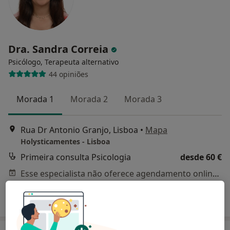
Dra. Sandra Correia
Psicólogo, Terapeuta alternativo
44 opiniões
Morada 1
Morada 2
Morada 3
Rua Dr Antonio Granjo, Lisboa
•
Mapa
Holysticamentes - Lisboa
Primeira consulta Psicologia
desde 60 €
Esse especialista não oferece agendamento online para esse endereço.
Solicite um atendimento