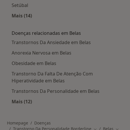
Setúbal
Mais (14)
Mais na categoria: Cidades próximas Belas
Doenças relacionadas em Belas
Transtornos Da Ansiedade em Belas
Anorexia Nervosa em Belas
Obesidade em Belas
Transtorno Da Falta De Atenção Com
Hiperatividade em Belas
Transtornos Da Personalidade em Belas
Mais (12)
Mais na categoria: Doenças relacionadas em B
Homepage
Doenças
Transtorno Da Personalidade Borderline
Belas
Mudar de cidade
Mudar 