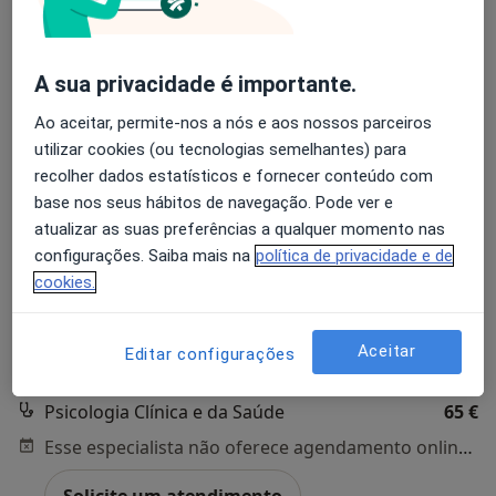
A sua privacidade é importante.
Ao aceitar, permite-nos a nós e aos nossos parceiros
utilizar cookies (ou tecnologias semelhantes) para
Dr. Daniel Mira
recolher dados estatísticos e fornecer conteúdo com
base nos seus hábitos de navegação. Pode ver e
Psicólogo
atualizar as suas preferências a qualquer momento nas
64 opiniões
configurações. Saiba mais na
política de privacidade e de
cookies.
Morada 1
Morada 2
Morada 3
Rua Vasco da Gama, 15-A, Urbaniz. Infantado, Loures
•
Mapa
Aceitar
Editar configurações
Centro Clínico Bem-Me-Quer
Psicologia Clínica e da Saúde
65 €
Esse especialista não oferece agendamento online para esse endereço.
Solicite um atendimento