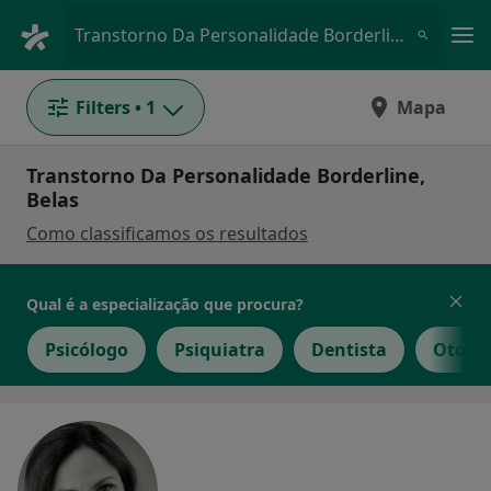
Men
Transtorno Da Personalidade Borderline • Belas, Lisboa
Filters
• 1
Mapa
Transtorno Da Personalidade Borderline,
Belas
Como classificamos os resultados
Qual é a especialização que procura?
Psicólogo
Psiquiatra
Dentista
Otorri