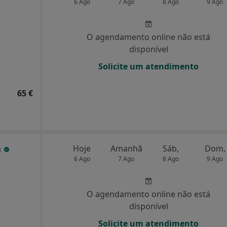
6 Ago
7 Ago
8 Ago
9 Ago
O agendamento online não está
disponível
Solicite um atendimento
65 €
a
Hoje
Amanhã
Sáb,
Dom,
6 Ago
7 Ago
8 Ago
9 Ago
O agendamento online não está
disponível
Solicite um atendimento