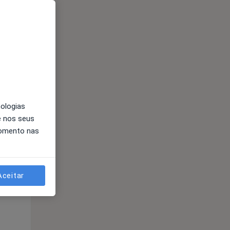
nologias
e nos seus
momento nas
Segunda-feira
Ter,
Qua
10 Ago
11 Ago
12 Ago
Aceitar