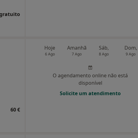
 gratuito
Hoje
Amanhã
Sáb,
Dom,
6 Ago
7 Ago
8 Ago
9 Ago
O agendamento online não está
disponível
Solicite um atendimento
60 €