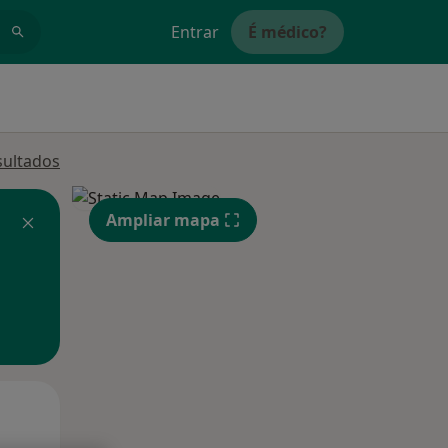
Entrar
É médico?
sultados
Ampliar mapa
Segunda-feira
Ter,
Qua
10 Ago
11 Ago
12 Ago