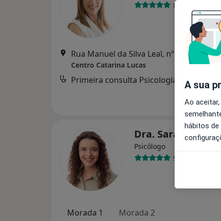
86 opiniões
Rua Manuel da Silva Leal, nº 7A, Lisboa
•
Centro Catarina Lucas
Primeira consulta Psicologia
d
A sua p
Ao aceitar,
semelhante
hábitos de
Dra. Sara Paiva
configuraç
Psicólogo
91 opiniões
Morada 1
Morada 2