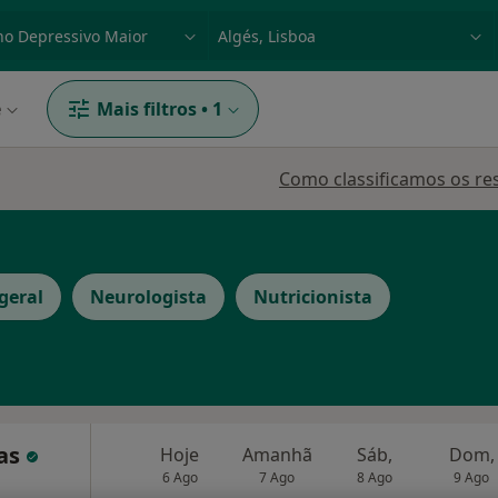
dade, doença ou nome
p. ex. Lisboa
e
Mais filtros
•
1
Como classificamos os re
 geral
Neurologista
Nutricionista
cas
Hoje
Amanhã
Sáb,
Dom,
6 Ago
7 Ago
8 Ago
9 Ago