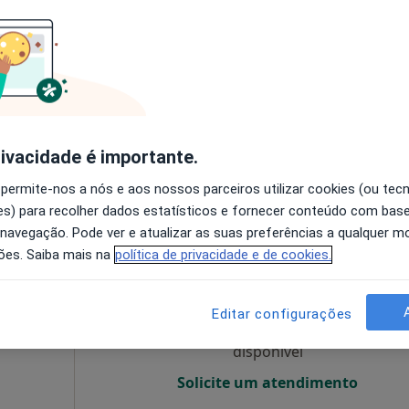
O agendamento online não está
disponível
Mapa
Solicite um atendimento
esde 60 €
rivacidade é importante.
 permite-nos a nós e aos nossos parceiros utilizar cookies (ou tec
s) para recolher dados estatísticos e fornecer conteúdo com bas
 navegação. Pode ver e atualizar as suas preferências a qualquer 
Hoje
Amanhã
Sáb,
Dom,
ões. Saiba mais na
política de privacidade e de cookies.
6 Ago
7 Ago
8 Ago
9 Ago
Editar configurações
O agendamento online não está
disponível
Solicite um atendimento