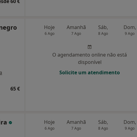
esde 60 €
negro
Hoje
Amanhã
Sáb,
Dom,
6 Ago
7 Ago
8 Ago
9 Ago
O agendamento online não está
disponível
a
Solicite um atendimento
65 €
ira
Hoje
Amanhã
Sáb,
Dom,
6 Ago
7 Ago
8 Ago
9 Ago