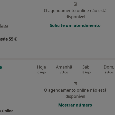
O agendamento online não está
disponível
apa
Solicite um atendimento
esde 55 €
Hoje
Amanhã
Sáb,
Dom,
6 Ago
7 Ago
8 Ago
9 Ago
O agendamento online não está
disponível
Mostrar número
a Online