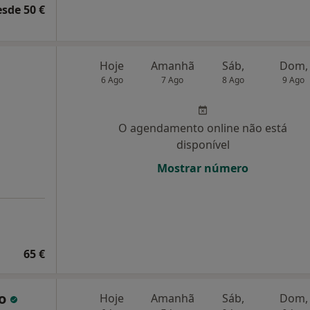
esde 50 €
Hoje
Amanhã
Sáb,
Dom,
6 Ago
7 Ago
8 Ago
9 Ago
O agendamento online não está
disponível
Mostrar número
65 €
ho
Hoje
Amanhã
Sáb,
Dom,