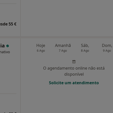
esde 55 €
eia
Hoje
Amanhã
Sáb,
Dom,
6 Ago
7 Ago
8 Ago
9 Ago
nativo
O agendamento online não está
disponível
Solicite um atendimento