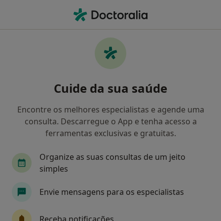
Men
Transtorno Depressivo Maior • Seixal, Setúbal
Filters
• 1
Mapa
Transtorno Depressivo Maior, Seixal
Cuide da sua saúde
Como classificamos os resultados
Encontre os melhores especialistas e agende uma
consulta. Descarregue o App e tenha acesso a
Qual é a especialização que procura?
ferramentas exclusivas e gratuitas.
Psicólogo
Dentista
Nutricionista
Organize as suas consultas de um jeito
simples
Envie mensagens para os especialistas
Receba notificações