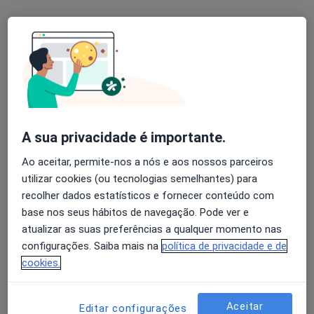
Mariana Moutinho
Psicólogo
Avenida da República 50, Lisboa
•
Mapa
PsiVita Lisboa
Primeira consulta Psicologia
65 €
A sua privacidade é importante.
Esse especialista não oferece agendamento online para esse endereço.
Ao aceitar, permite-nos a nós e aos nossos parceiros
utilizar cookies (ou tecnologias semelhantes) para
Solicite um atendimento
recolher dados estatísticos e fornecer conteúdo com
base nos seus hábitos de navegação. Pode ver e
atualizar as suas preferências a qualquer momento nas
configurações. Saiba mais na
política de privacidade e de
cookies.
Aceitar
Editar configurações