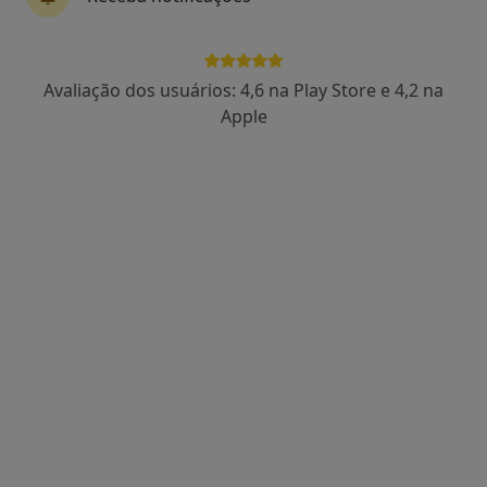
Dr. Miguel Montenegro
Avaliação dos usuários: 4,6 na Play Store e 4,2 na
Psicólogo
Apple
13 opiniões
Avenida 5 de Outubro 122, Lisboa
•
Mapa
Consultório Miguel Montenegro
Consulta online
65 €
Esse especialista não oferece agendamento online para esse endereço.
Solicite um atendimento