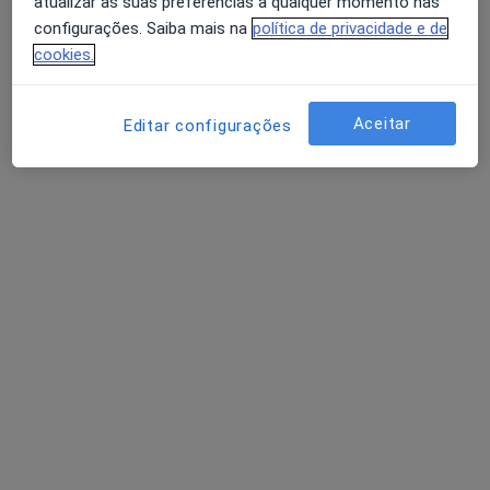
atualizar as suas preferências a qualquer momento nas
configurações. Saiba mais na
política de privacidade e de
cookies.
Aceitar
Editar configurações
Marta Costa
Psicólogo
Avenida Doutor António Carvalho de Figueiredo 28B, Loures
•
Mapa
PsiVita Loures
Consulta psicológica da criança
65 €
Esse especialista não oferece agendamento online para esse endereço.
Solicite um atendimento