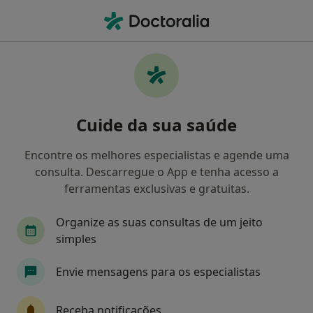
Men
Transtorno Depressivo Maior • Loures, Lisboa
Filters
• 1
Mapa
Transtorno Depressivo Maior, Loures
Cuide da sua saúde
Como classificamos os resultados
Encontre os melhores especialistas e agende uma
consulta. Descarregue o App e tenha acesso a
Qual é a especialização que procura?
ferramentas exclusivas e gratuitas.
Psicólogo
Psiquiatra
Terapeuta da fala
Organize as suas consultas de um jeito
simples
Envie mensagens para os especialistas
Receba notificações