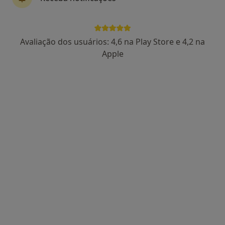
Dr. Daniel Mira
Avaliação dos usuários: 4,6 na Play Store e 4,2 na
Psicólogo
Apple
64 opiniões
Morada 1
Morada 2
Avenida Doutor António Carvalho de Figueiredo 28, Loures
•
Mapa
PsiVita Loures
Primeira consulta Psicologia
65 €
Esse especialista não oferece agendamento online para esse endereço.
Solicite um atendimento