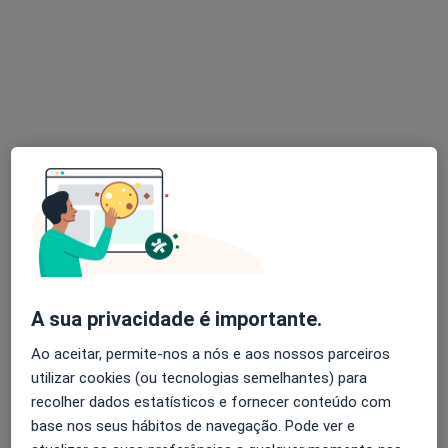
Dr. Tiago F. Silva
Psicólogo
15 opiniões
Rua Porto Amélia, Prior Velho
•
Mapa
Consultório Privado Pessoal - Lisboa
Consulta online
50 €
Esse especialista não oferece agendamento online para esse endereço.
A sua privacidade é importante.
Solicite um atendimento
Ao aceitar, permite-nos a nós e aos nossos parceiros
utilizar cookies (ou tecnologias semelhantes) para
recolher dados estatísticos e fornecer conteúdo com
base nos seus hábitos de navegação. Pode ver e