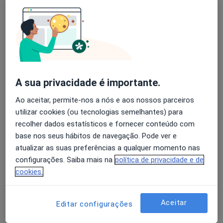
Ana Rita Almeida
Avaliação dos usuários: 4,6 na Play Store e 4,2 na
Psicólogo
Apple
Lisboa
A sua privacidade é importante.
Ana Oliveira
Ao aceitar, permite-nos a nós e aos nossos parceiros
Psicólogo
utilizar cookies (ou tecnologias semelhantes) para
São João Da Madeira
recolher dados estatísticos e fornecer conteúdo com
base nos seus hábitos de navegação. Pode ver e
atualizar as suas preferências a qualquer momento nas
Tatiana Nogueira
configurações. Saiba mais na
política de privacidade e de
Psicólogo
cookies.
Faro
Aceitar
Editar configurações
Ivo Pereira