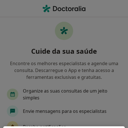
Men
O que procura?
Homepage
Doenças
Ecolalia
Ecolalia - Informação,
Cuide da sua saúde
especialistas, perguntas
frequentes
Encontre os melhores especialistas e agende uma
consulta. Descarregue o App e tenha acesso a
ferramentas exclusivas e gratuitas.
Organize as suas consultas de um jeito
Informação
simples
Envie mensagens para os especialistas
Especialistas - ecolalia
Receba notificações