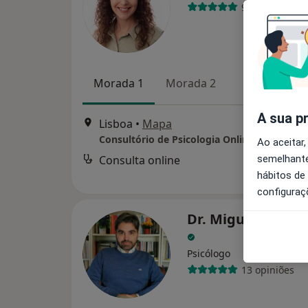
91 opiniões
Morada 1
Morada 2
A sua p
Lisboa
•
Mapa
Consultório de Psicologia Online - Lisboa
Ao aceitar,
semelhante
Consulta online
d
hábitos de
configuraç
Dr. Miguel Monte
Psicólogo
13 opiniões