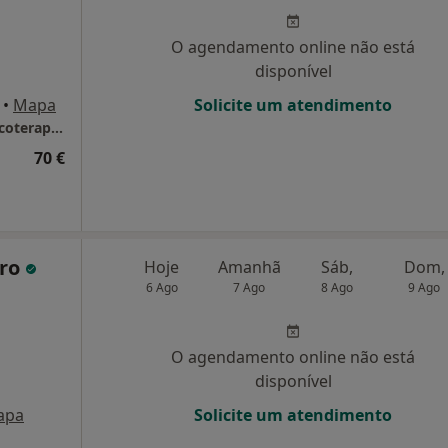
O agendamento online não está
disponível
•
Mapa
Solicite um atendimento
Dr. Pedro Rodrigues - Psicologo clínico e psicoterapeuta
70 €
iro
Hoje
Amanhã
Sáb,
Dom,
6 Ago
7 Ago
8 Ago
9 Ago
O agendamento online não está
disponível
apa
Solicite um atendimento