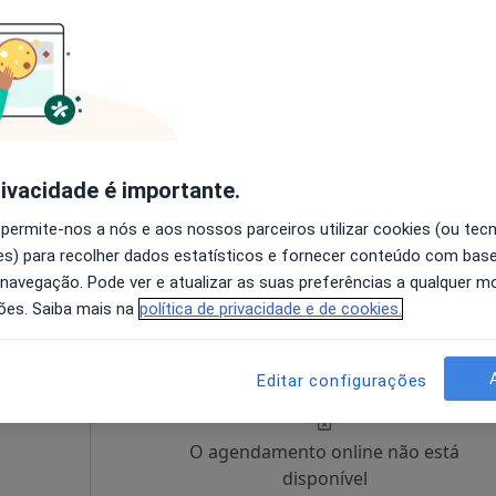
O agendamento online não está
disponível
Solicite um atendimento
rivacidade é importante.
 permite-nos a nós e aos nossos parceiros utilizar cookies (ou tec
s) para recolher dados estatísticos e fornecer conteúdo com bas
esde 55 €
 navegação. Pode ver e atualizar as suas preferências a qualquer 
ões. Saiba mais na
política de privacidade e de cookies.
negro
Hoje
Amanhã
Sáb,
Dom,
6 Ago
7 Ago
8 Ago
9 Ago
Editar configurações
O agendamento online não está
disponível