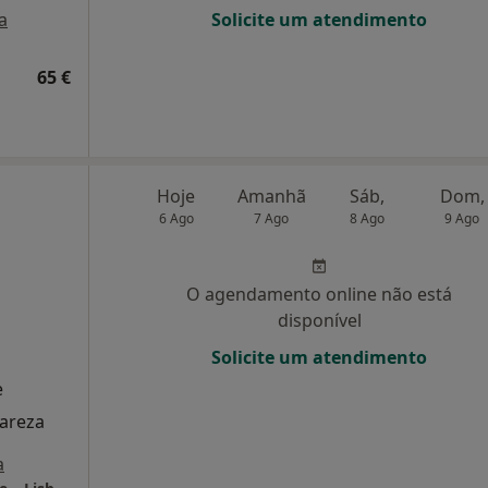
a
Solicite um atendimento
65 €
Hoje
Amanhã
Sáb,
Dom,
6 Ago
7 Ago
8 Ago
9 Ago
O agendamento online não está
disponível
Solicite um atendimento
e
lareza
a