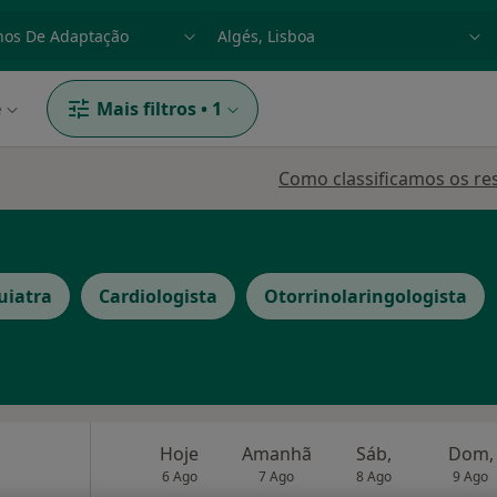
dade, doença ou nome
p. ex. Lisboa
e
Mais filtros
•
1
Como classificamos os re
uiatra
Cardiologista
Otorrinolaringologista
Hoje
Amanhã
Sáb,
Dom,
6 Ago
7 Ago
8 Ago
9 Ago