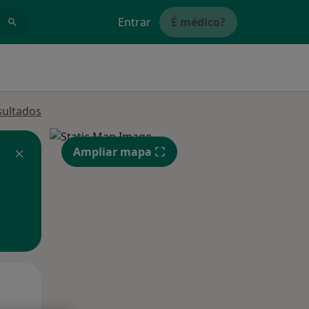
Entrar
É médico?
sultados
Ampliar mapa
Segunda-feira
Ter,
Qua
10 Ago
11 Ago
12 Ago