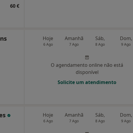
60 €
ins
Hoje
Amanhã
Sáb,
Dom,
6 Ago
7 Ago
8 Ago
9 Ago
O agendamento online não está
disponível
Solicite um atendimento
res
Hoje
Amanhã
Sáb,
Dom,
6 Ago
7 Ago
8 Ago
9 Ago