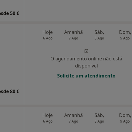
esde 50 €
Hoje
Amanhã
Sáb,
Dom,
6 Ago
7 Ago
8 Ago
9 Ago
O agendamento online não está
disponível
Solicite um atendimento
esde 80 €
Hoje
Amanhã
Sáb,
Dom,
6 Ago
7 Ago
8 Ago
9 Ago