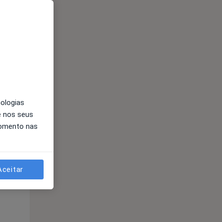
nologias
e nos seus
momento nas
Segunda-feira
Ter,
Qua
10 Ago
11 Ago
12 Ago
Aceitar