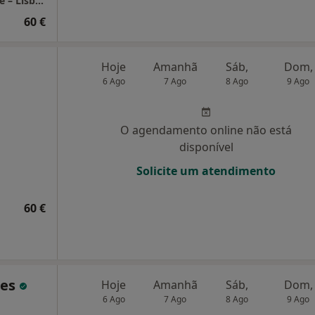
LUMA Psicologia Clínica | Consultório Online – Lisboa
60 €
Hoje
Amanhã
Sáb,
Dom,
6 Ago
7 Ago
8 Ago
9 Ago
O agendamento online não está
disponível
Solicite um atendimento
60 €
ues
Hoje
Amanhã
Sáb,
Dom,
6 Ago
7 Ago
8 Ago
9 Ago