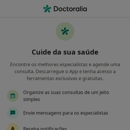
Men
Transtornos De Estresse • Algés, Lisboa
Filters
• 1
Mapa
Transtornos De Estresse, Algés
Cuide da sua saúde
Como classificamos os resultados
Encontre os melhores especialistas e agende uma
consulta. Descarregue o App e tenha acesso a
Qual é a especialização que procura?
ferramentas exclusivas e gratuitas.
Psicólogo
Psiquiatra
Ginecologista
P
Organize as suas consultas de um jeito
simples
Envie mensagens para os especialistas
Receba notificações