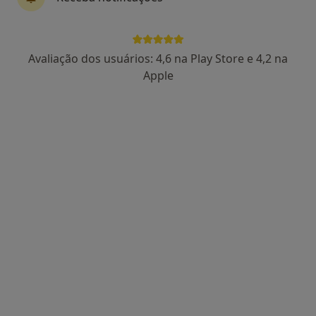
Dr. Miguel Montenegro
Avaliação dos usuários: 4,6 na Play Store e 4,2 na
Psicólogo
Apple
13 opiniões
Avenida 5 de Outubro 122, Lisboa
•
Mapa
Consultório Miguel Montenegro
Consulta online
65 €
Esse especialista não oferece agendamento online para esse endereço.
Solicite um atendimento