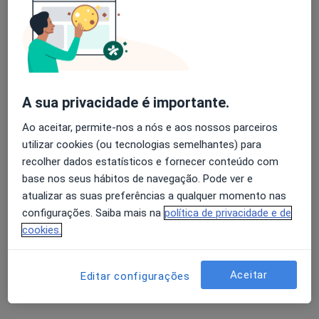
Dr. Pedro Oliveira
Psiquiatra
238 opiniões
A sua privacidade é importante.
Lisboa
•
Mapa
Pedro Oliveira - Consulta Online de Psiquiatria
Ao aceitar, permite-nos a nós e aos nossos parceiros
utilizar cookies (ou tecnologias semelhantes) para
Consulta online
90 €
recolher dados estatísticos e fornecer conteúdo com
Esse especialista não oferece agendamento online para esse endereço.
base nos seus hábitos de navegação. Pode ver e
atualizar as suas preferências a qualquer momento nas
Solicite um atendimento
configurações. Saiba mais na
política de privacidade e de
cookies.
Aceitar
Editar configurações