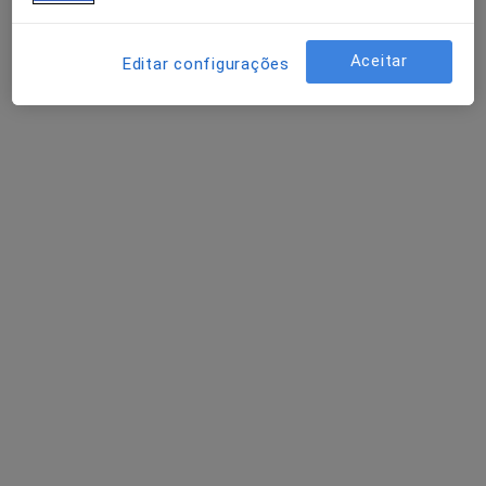
Aceitar
Editar configurações
Dra. Diana Silva
Psicólogo
102 opiniões
Consulta Online, Porto
•
Mapa
Dra. Diana Silva (Porto) Consulta Online
Consulta online
desde 55 €
Esse especialista não oferece agendamento online para esse endereço.
Solicite um atendimento