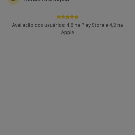
Dr. Ricardo Pereira Campos
Avaliação dos usuários: 4,6 na Play Store e 4,2 na
Psicólogo
Apple
138 opiniões
Porto
•
Mapa
Dr. Ricardo Pereira Campos - Psicólogo Clínico (Porto)
Consulta online
55 €
Esse especialista não oferece agendamento online para esse endereço.
Solicite um atendimento