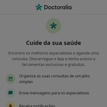
Men
Transtorno Da Conduta • Porto, Porto
Filters
• 1
Mapa
Transtorno da Conduta, Porto
Cuide da sua saúde
Como classificamos os resultados
Encontre os melhores especialistas e agende uma
consulta. Descarregue o App e tenha acesso a
Qual é a especialização que procura?
ferramentas exclusivas e gratuitas.
Psicólogo
Cardiologista
Cirurgião geral
Organize as suas consultas de um jeito
simples
Envie mensagens para os especialistas
Receba notificações