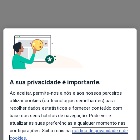
Dra. Marcia Rachide
Psicólogo
117 opiniões
Rua Formosa, Nº 447, 2º ET, Porto
•
Mapa
Clínica de Psicologia Marcia Rachide
Consulta online
Preço não disponível
Esse especialista não oferece agendamento online para esse endereço.
A sua privacidade é importante.
Solicite um atendimento
Ao aceitar, permite-nos a nós e aos nossos parceiros
utilizar cookies (ou tecnologias semelhantes) para
recolher dados estatísticos e fornecer conteúdo com
base nos seus hábitos de navegação. Pode ver e
atualizar as suas preferências a qualquer momento nas
configurações. Saiba mais na
política de privacidade e de
cookies.