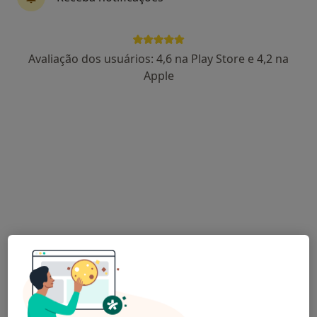
Dra. Ângela Mendes
Avaliação dos usuários: 4,6 na Play Store e 4,2 na
Psicólogo
Apple
14 opiniões
Avenida Mouzinho de Albuquerque, nr 48, 1 andar, Póvoa de Varzim
•
Mapa
Ângela Mendes - Psicóloga PVZ
Primeira consulta Psicologia
Preço não disponível
Esse especialista não oferece agendamento online para esse endereço.
Solicite um atendimento