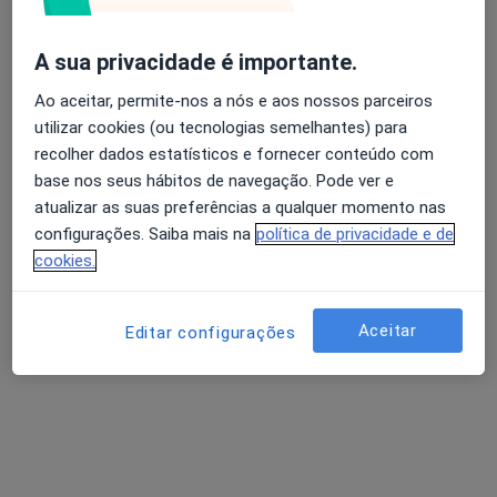
A sua privacidade é importante.
Maria Seewald
Ao aceitar, permite-nos a nós e aos nossos parceiros
Psicólogo
utilizar cookies (ou tecnologias semelhantes) para
Rua Padre Pontes 71, Póvoa de Varzim
•
Mapa
recolher dados estatísticos e fornecer conteúdo com
Maria Seewald
base nos seus hábitos de navegação. Pode ver e
Primeira consulta Psicologia
40 €
atualizar as suas preferências a qualquer momento nas
configurações. Saiba mais na
política de privacidade e de
Esse especialista não oferece agendamento online para esse endereço.
cookies.
Solicite um atendimento
Aceitar
Editar configurações