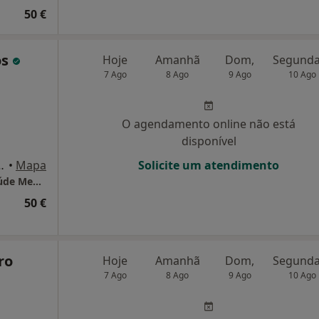
50 €
os
Hoje
Amanhã
Dom,
7 Ago
8 Ago
9 Ago
10 Ago
O agendamento online não está
disponível
., Vila Nova de Famalicão
•
Mapa
Solicite um atendimento
MarcaDaMente- Clinica Especializada em Saúde Mental
50 €
ro
Hoje
Amanhã
Dom,
7 Ago
8 Ago
9 Ago
10 Ago