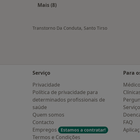
Mais (8)
Mais na categoria: Cidades próximas 
Transtorno Da Conduta, Santo Tirso
Serviço
Para o
Privacidade
Médic
Política de privacidade para
Clínica
determinados profissionais de
Pergun
saúde
Serviç
Quem somos
Doenc
Contacto
FAQ
Empregos
Aplica
Estamos a contratar!
Termos e Condições