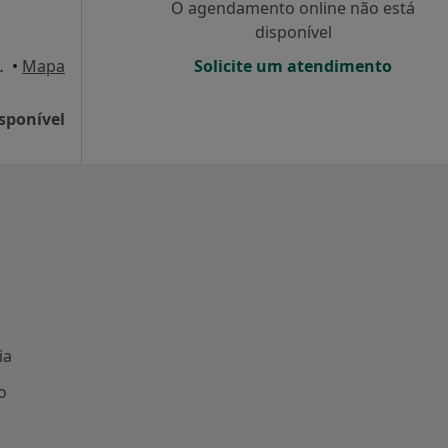
O agendamento online não está
disponível
la 6, Santo Tirso
•
Mapa
Solicite um atendimento
sponível
ia
o