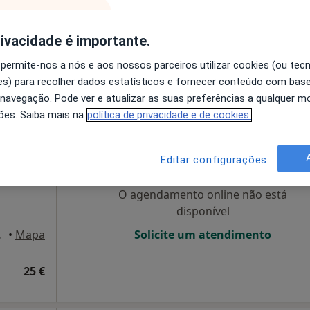
disponível
Famalicão
•
Mapa
Solicite um atendimento
rivacidade é importante.
 permite-nos a nós e aos nossos parceiros utilizar cookies (ou tec
 gratuito
s) para recolher dados estatísticos e fornecer conteúdo com bas
 navegação. Pode ver e atualizar as suas preferências a qualquer 
ões. Saiba mais na
política de privacidade e de cookies.
sa
Hoje
Amanhã
Dom,
7 Ago
8 Ago
9 Ago
10 Ago
Editar configurações
O agendamento online não está
disponível
e Famalicão
•
Mapa
Solicite um atendimento
25 €