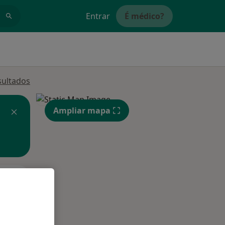
Entrar
É médico?
sultados
Ampliar mapa
Segunda-feira
Ter,
Qua
Qui,
11 Ago
12 Ago
13 Ago