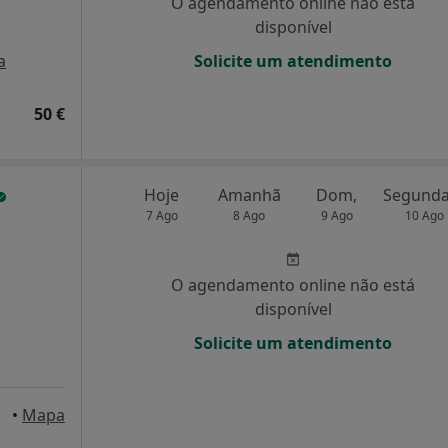
O agendamento online não está
disponível
a
Solicite um atendimento
50 €
Hoje
Amanhã
Dom,
7 Ago
8 Ago
9 Ago
10 Ago
O agendamento online não está
disponível
Solicite um atendimento
•
Mapa