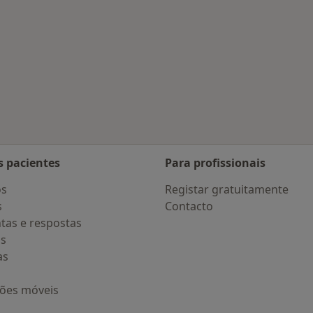
Santo Tirso
s pacientes
Para profissionais
os
Registar gratuitamente
s
Contacto
tas e respostas
os
as
ções móveis