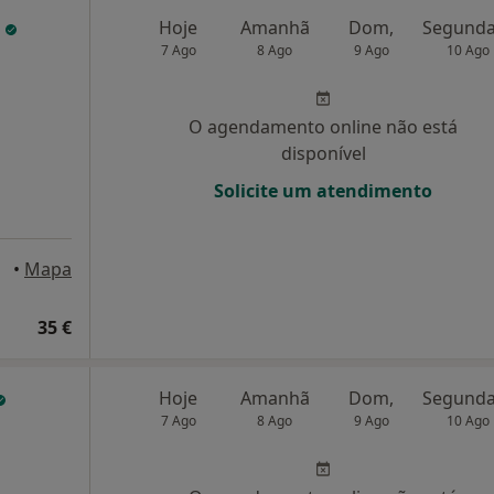
o
Hoje
Amanhã
Dom,
7 Ago
8 Ago
9 Ago
10 Ago
O agendamento online não está
disponível
Solicite um atendimento
•
Mapa
35 €
Hoje
Amanhã
Dom,
7 Ago
8 Ago
9 Ago
10 Ago