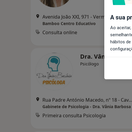
Avenida João XXI, 971 - Vermoim, Vila Nova de 
A sua p
Bamboo Centro Educativo
Ao aceitar,
Consulta online
Serviço
semelhante
hábitos de
configuraç
Dra. Vânia Barbo
Psicólogo
Rua Padre António Macedo, nº 18 - Cavalões, Vila Nova d
Gabinete de Psicologia - Dra. Vânia Barbosa
Primeira consulta Psicologia