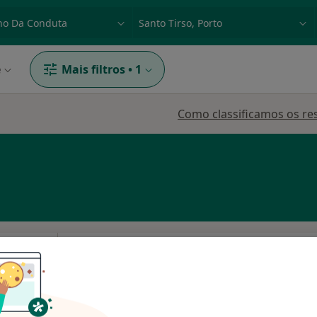
dade, doença ou nome
p. ex. Lisboa
e
Mais filtros
•
1
Como classificamos os re
Hoje
Amanhã
Dom,
7 Ago
8 Ago
9 Ago
10 Ago
O agendamento online não está