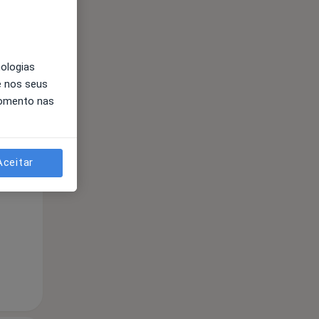
nologias
e nos seus
momento nas
Segunda-feira
Ter,
Qua
Qui,
11 Ago
12 Ago
13 Ago
Aceitar