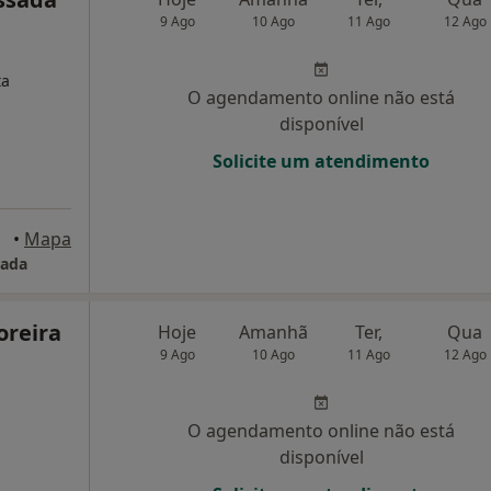
9 Ago
10 Ago
11 Ago
12 Ago
ta
O agendamento online não está
disponível
Solicite um atendimento
orto
•
Mapa
sada
oreira
Hoje
Amanhã
Ter,
Qua
9 Ago
10 Ago
11 Ago
12 Ago
O agendamento online não está
disponível