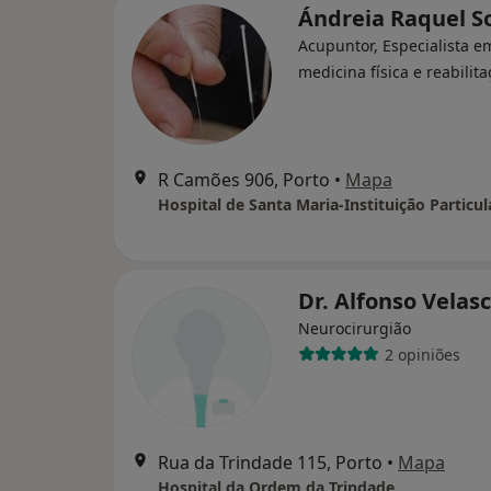
Ándreia Raquel S
Acupuntor, Especialista e
medicina física e reabilit
R Camões 906, Porto
•
Mapa
Dr. Alfonso Velas
Neurocirurgião
2 opiniões
Rua da Trindade 115, Porto
•
Mapa
Hospital da Ordem da Trindade