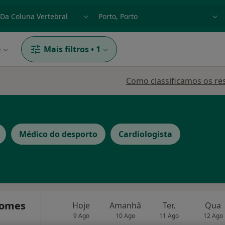
dade, doença ou nome
p. ex. Lisboa
e
Mais filtros
•
1
Como classificamos os re
Médico do desporto
Cardiologista
Gomes
Hoje
Amanhã
Ter,
Qua
9 Ago
10 Ago
11 Ago
12 Ago