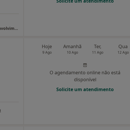
Solicite um atendimento
Clínica Praxis (Boavista) / Instituto do Desenvolvimento (Paredes) / Clínica Fortius (Feira)
Hoje
Amanhã
Ter,
Qua
9 Ago
10 Ago
11 Ago
12 Ago
O agendamento online não está
disponível
Solicite um atendimento
a