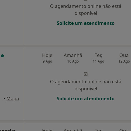
O agendamento online não está
disponível
Solicite um atendimento
s
Hoje
Amanhã
Ter,
Qua
9 Ago
10 Ago
11 Ago
12 Ago
O agendamento online não está
disponível
•
Mapa
Solicite um atendimento
ssada
Hoje
Amanhã
Ter,
Qua