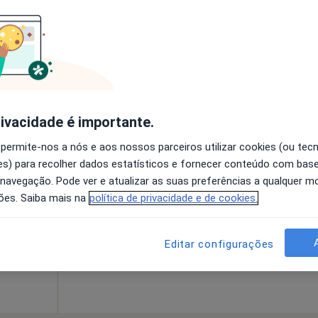
O agendamento online não está
disponível
pa
Solicite um atendimento
rivacidade é importante.
 permite-nos a nós e aos nossos parceiros utilizar cookies (ou tec
s-Pinto
Hoje
Amanhã
Ter,
Qua
s) para recolher dados estatísticos e fornecer conteúdo com bas
9 Ago
10 Ago
11 Ago
12 Ago
 navegação. Pode ver e atualizar as suas preferências a qualquer 
ões. Saiba mais na
política de privacidade e de cookies.
O agendamento online não está
disponível
Editar configurações
Solicite um atendimento