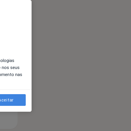
nologias
Qui,
Sex,
Sáb,
e nos seus
13 Ago
14 Ago
15 Ago
momento nas
Aceitar