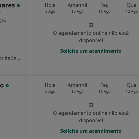
oares
Hoje
Amanhã
Ter,
Qua
9 Ago
10 Ago
11 Ago
12 Ago
m
ação
O agendamento online não está
disponível
Solicite um atendimento
Hospital de Santa Maria-Instituição Particular de Solidariedade Social
co
Hoje
Amanhã
Ter,
Qua
9 Ago
10 Ago
11 Ago
12 Ago
O agendamento online não está
disponível
Solicite um atendimento