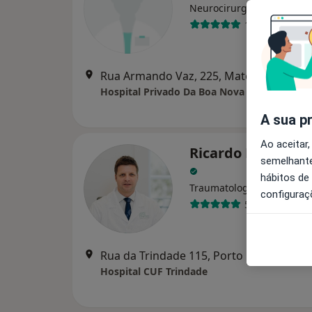
Neurocirurgião
1 opinião
Rua Armando Vaz, 225, Matosinhos
•
Ma
Hospital Privado Da Boa Nova
A sua p
Ao aceitar,
Ricardo Rodrigue
semelhante
hábitos de
Traumatologista
configuraç
5 opiniões
Rua da Trindade 115, Porto
•
Mapa
Hospital CUF Trindade