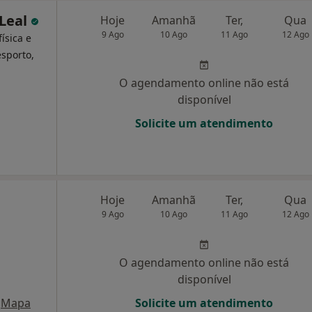
 Leal
Hoje
Amanhã
Ter,
Qua
9 Ago
10 Ago
11 Ago
12 Ago
ísica e
esporto,
O agendamento online não está
disponível
Solicite um atendimento
Hoje
Amanhã
Ter,
Qua
9 Ago
10 Ago
11 Ago
12 Ago
O agendamento online não está
disponível
Mapa
Solicite um atendimento