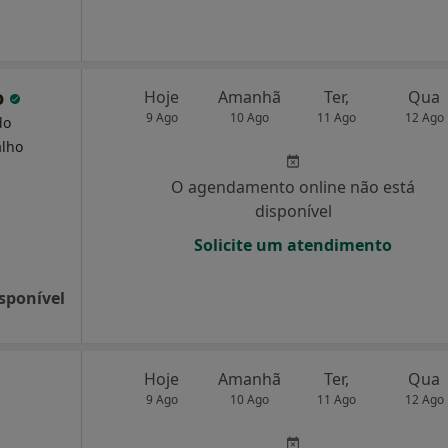
o
Hoje
Amanhã
Ter,
Qua
9 Ago
10 Ago
11 Ago
12 Ago
do
alho
O agendamento online não está
disponível
Solicite um atendimento
sponível
Hoje
Amanhã
Ter,
Qua
9 Ago
10 Ago
11 Ago
12 Ago