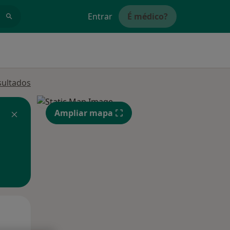
Entrar
É médico?
sultados
Ampliar mapa
Qui,
Sex,
Sáb,
13 Ago
14 Ago
15 Ago