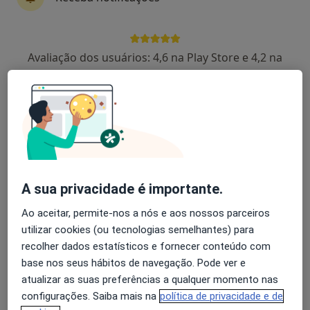
Elisa Petiz
Avaliação dos usuários: 4,6 na Play Store e 4,2 na
Fisioterapeuta
Apple
Rua Júlio Dinis 242, Porto
•
Mapa
Elisa Petiz Fisioterapia, Pilates Clínico & Move Flow
Esse especialista não oferece agendamento online para esse endereço.
Solicite um atendimento
A sua privacidade é importante.
Ao aceitar, permite-nos a nós e aos nossos parceiros
utilizar cookies (ou tecnologias semelhantes) para
recolher dados estatísticos e fornecer conteúdo com
base nos seus hábitos de navegação. Pode ver e
atualizar as suas preferências a qualquer momento nas
configurações. Saiba mais na
política de privacidade e de