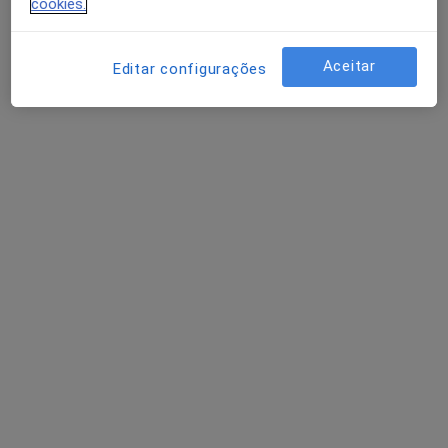
cookies.
André Faria Couto
Traumatologista, Médico do desporto, Médico do trabalho
1 opinião
Aceitar
Editar configurações
Rua de Camões 906, Porto
•
Mapa
Hospital de Santamaria - Porto
Consulta online
Preço não disponível
Esse especialista não oferece agendamento online para esse endereço.
Solicite um atendimento