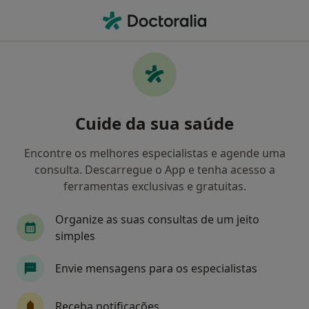
Men
Doença De Scheuermann • Porto, Porto
Filters
• 1
Mapa
Doença De Scheuermann, Porto
Cuide da sua saúde
Como classificamos os resultados
Encontre os melhores especialistas e agende uma
consulta. Descarregue o App e tenha acesso a
Qual é a especialização que procura?
ferramentas exclusivas e gratuitas.
Traumatologista
Cirurgião geral
Cirurgiã
Organize as suas consultas de um jeito
simples
Envie mensagens para os especialistas
Receba notificações