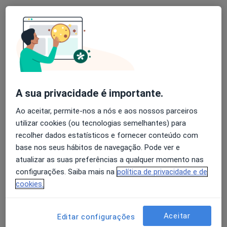
Dra. Iolanda Barros
Psicólogo
A sua privacidade é importante.
15 opiniões
Ao aceitar, permite-nos a nós e aos nossos parceiros
Praça Mouzinho de Albuquerque, nº 113, 4º - 803A, Porto
•
Mapa
utilizar cookies (ou tecnologias semelhantes) para
Clipsiform - Clínica de Psicologia Da Boavista
recolher dados estatísticos e fornecer conteúdo com
Consulta online
Preço não disponível
base nos seus hábitos de navegação. Pode ver e
Esse especialista não oferece agendamento online para esse endereço.
atualizar as suas preferências a qualquer momento nas
configurações. Saiba mais na
política de privacidade e de
Solicite um atendimento
cookies.
Aceitar
Editar configurações