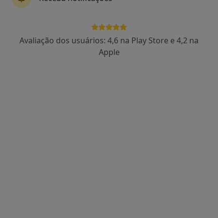
Dra. Sónia Cabral
Avaliação dos usuários: 4,6 na Play Store e 4,2 na
Psicólogo
Apple
72 opiniões
Morada 1
Morada 2
Rua Júlio Dinis, nº728, 2º Andar, Sala 225, Porto
•
Mapa
Consultório privado
Primeira consulta Psicologia
90 €
Esse especialista não oferece agendamento online para esse endereço.
Solicite um atendimento