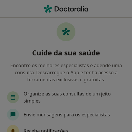
Men
Dislexia • Matosinhos, Porto
Filters
• 1
Mapa
Dislexia, Matosinhos
Cuide da sua saúde
Como classificamos os resultados
Encontre os melhores especialistas e agende uma
consulta. Descarregue o App e tenha acesso a
Qual é a especialização que procura?
ferramentas exclusivas e gratuitas.
Psicólogo
Terapeuta da fala
Dentista
Organize as suas consultas de um jeito
simples
Envie mensagens para os especialistas
Receba notificações