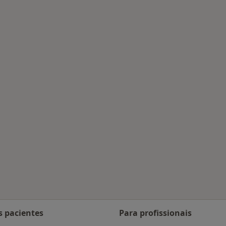
 Caldas de São Jorge
s pacientes
Para profissionais