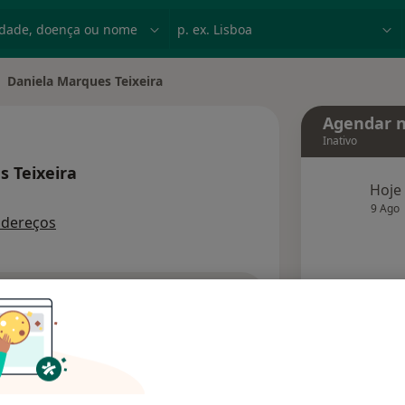
dade, doença ou nome
p. ex. Lisboa
Daniela Marques Teixeira
ar de cidade
Agendar n
Inativo
 Teixeira
Hoje
 especializações
9 Ago
ndereços
agend
Solicite um atendimento
Consultórios
Opiniões