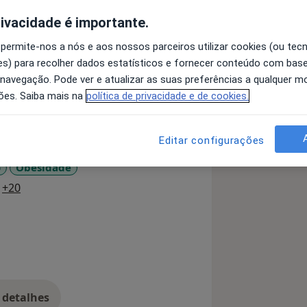
rivacidade é importante.
u psicóloga clínica (OPP nº 27447) e
 permite-nos a nós e aos nossos parceiros utilizar cookies (ou tec
 criança e do adolescente.
s) para recolher dados estatísticos e fornecer conteúdo com bas
 navegação. Pode ver e atualizar as suas preferências a qualquer 
mpanhamento online ou presencial (em
ões. Saiba mais na
política de privacidade e de cookies.
Editar configurações
o
Obesidade
a11y_sr_more_diseases
+20
 detalhes
bre a experiência