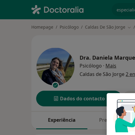
especiali
Homepage
Psicólogo
Caldas De São Jorge
Mud
Dra.
Daniela Marques
sobre as
Psicólogo
·
Mais
Caldas de São Jorge
2 e
Dados do contacto
Experiência
Preços