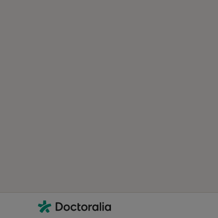
Contacto
Doctoralia - Homepage