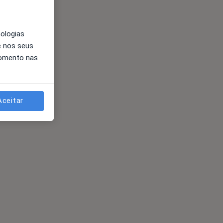
nologias
e nos seus
momento nas
Aceitar