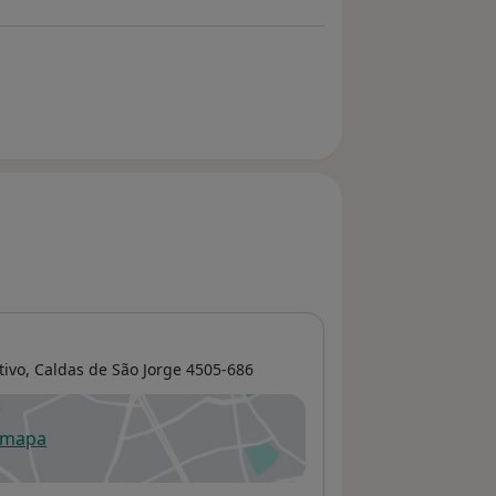
ivo,
Caldas de São Jorge
4505-686
 mapa
re num novo separador