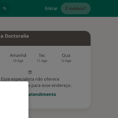
Entrar
É médico?
a Doctoralia
Amanhã
Ter,
Qua
Qui,
Sex,
10 Ago
11 Ago
12 Ago
13 Ago
14 Ag
Esse especialista não oferece
amento online para esse endereço.
Solicite um atendimento