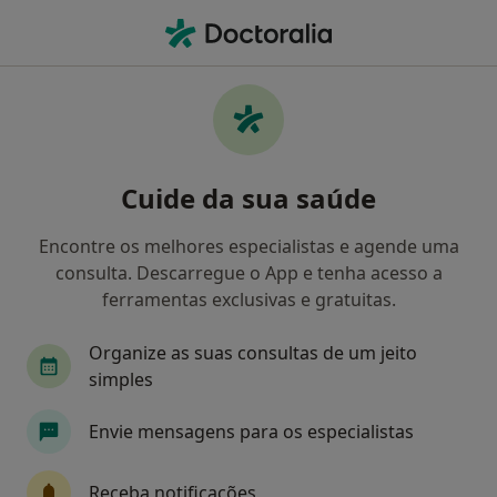
Men
Dislexia • São João Da Madeira, Aveiro
Filters
• 1
Mapa
Dislexia, São João Da Madeira
Cuide da sua saúde
Como classificamos os resultados
Encontre os melhores especialistas e agende uma
consulta. Descarregue o App e tenha acesso a
Qual é a especialização que procura?
ferramentas exclusivas e gratuitas.
Psicólogo
Pediatra
Dentista
Neurolo
Organize as suas consultas de um jeito
simples
Envie mensagens para os especialistas
Receba notificações