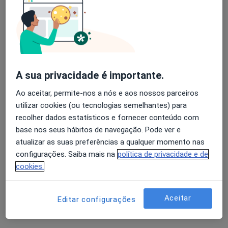
Dra. Graça Melo
A sua privacidade é importante.
Psicólogo
Ao aceitar, permite-nos a nós e aos nossos parceiros
2 opiniões
utilizar cookies (ou tecnologias semelhantes) para
Avenida da Liberdade, 447, São João Da Madeira
•
Mapa
recolher dados estatísticos e fornecer conteúdo com
Gerar E Criar
base nos seus hábitos de navegação. Pode ver e
Primeira consulta Psicologia
desde 35 €
atualizar as suas preferências a qualquer momento nas
configurações. Saiba mais na
política de privacidade e de
Esse especialista não oferece agendamento online para esse endereço.
cookies.
Solicite um atendimento
Aceitar
Editar configurações