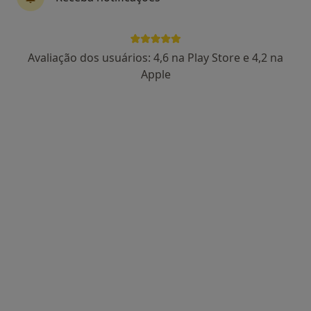
Dr. Victor Guimaraes Azevedo
Avaliação dos usuários: 4,6 na Play Store e 4,2 na
Psicólogo
Apple
4 opiniões
R. Marquês de Abrantes, 375, 1º, Oliveira de Azeméis
•
Mapa
Corpusmed Clinica
Primeira consulta Psicologia
Preço não disponível
Esse especialista não oferece agendamento online para esse endereço.
Solicite um atendimento