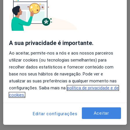
Dr. Luís Pires
A sua privacidade é importante.
Psicólogo
Ao aceitar, permite-nos a nós e aos nossos parceiros
5 opiniões
utilizar cookies (ou tecnologias semelhantes) para
Rua 14 nº648 1º andar, sala A, 4500-232 Espinho, Espinho
•
Mapa
recolher dados estatísticos e fornecer conteúdo com
Luis Pires - Clínica de Psicologia E Saúde Familiar
base nos seus hábitos de navegação. Pode ver e
Primeira consulta Psicologia
Preço não disponível
atualizar as suas preferências a qualquer momento nas
configurações. Saiba mais na
política de privacidade e de
Esse especialista não oferece agendamento online para esse endereço.
cookies.
Solicite um atendimento
Aceitar
Editar configurações