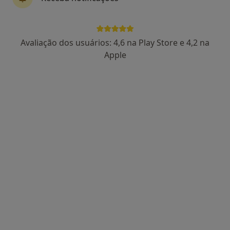
Dr. Victor Guimaraes Azevedo
Avaliação dos usuários: 4,6 na Play Store e 4,2 na
Psicólogo
Apple
4 opiniões
Rua 23 202, Espinho
•
Mapa
Gabinete de Psicologia "Dr. Victor Guimaraes Azevedo"
Consulta online
50 €
Esse especialista não oferece agendamento online para esse endereço.
Solicite um atendimento