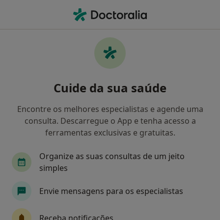
Men
Dislexia • Espinho, Aveiro
Filters
• 1
Mapa
Dislexia, Espinho
Cuide da sua saúde
Como classificamos os resultados
Encontre os melhores especialistas e agende uma
consulta. Descarregue o App e tenha acesso a
Qual é a especialização que procura?
ferramentas exclusivas e gratuitas.
Psicólogo
Terapeuta da fala
Dentista
Organize as suas consultas de um jeito
simples
Envie mensagens para os especialistas
Receba notificações