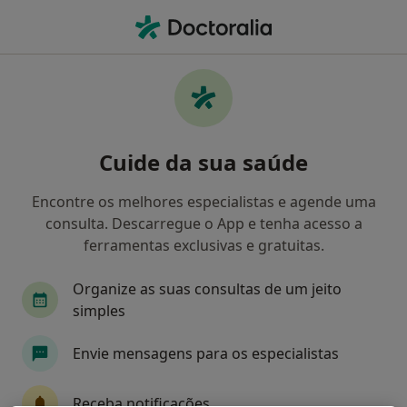
Men
O que procura?
Homepage
Doenças
Síndrome Do Miado Do Gato
Síndrome do miado do gato -
Cuide da sua saúde
Informação, especialistas,
perguntas frequentes
Encontre os melhores especialistas e agende uma
consulta. Descarregue o App e tenha acesso a
ferramentas exclusivas e gratuitas.
Organize as suas consultas de um jeito
Informação
simples
Envie mensagens para os especialistas
Especialistas - síndrome do miado do gato
Receba notificações