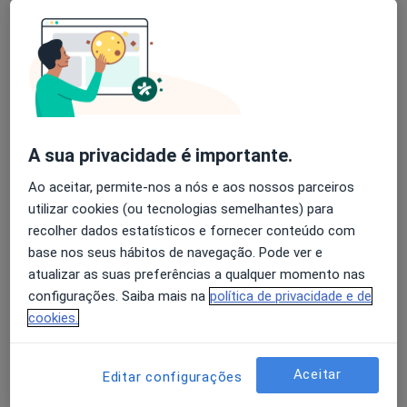
Joana Esperança
Avaliação dos usuários: 4,6 na Play Store e 4,2 na
Terapeuta da fala
Apple
Vila Nova de Cerveira
A sua privacidade é importante.
Joana Terleira Moreira
Ao aceitar, permite-nos a nós e aos nossos parceiros
Terapeuta da fala, Psicólogo
utilizar cookies (ou tecnologias semelhantes) para
Caminha
recolher dados estatísticos e fornecer conteúdo com
base nos seus hábitos de navegação. Pode ver e
Patricia Correia
atualizar as suas preferências a qualquer momento nas
configurações. Saiba mais na
política de privacidade e de
Terapeuta da fala, Psicólogo
cookies.
Lisboa
Aceitar
Editar configurações
Ivo Pereira