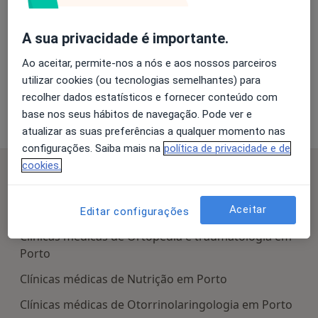
A sua privacidade é importante.
Ampliar o mapa
Ao aceitar, permite-nos a nós e aos nossos parceiros
utilizar cookies (ou tecnologias semelhantes) para
recolher dados estatísticos e fornecer conteúdo com
SIP - Saúde Infantil do Porto
base nos seus hábitos de navegação. Pode ver e
Rua Instituto de Cegos S Manuel 231, Porto 4050-308
atualizar as suas preferências a qualquer momento nas
configurações. Saiba mais na
política de privacidade e de
Pesquisas relacionadas
cookies.
Centros médicos mais populares
Aceitar
Clínicas médicas de Medicina dentária em Porto
Editar configurações
Clínicas médicas de Ortopedia e traumatologia em
Porto
Clínicas médicas de Nutrição em Porto
Clínicas médicas de Otorrinolaringologia em Porto