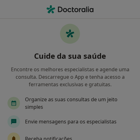
Men
Terapia Ocupacional • Porto, Porto
Filters
• 1
Mapa
Clínicas terapia ocupacional em Porto
Cuide da sua saúde
Como classificamos os resultados
Encontre os melhores especialistas e agende uma
consulta. Descarregue o App e tenha acesso a
ferramentas exclusivas e gratuitas.
Organize as suas consultas de um jeito
simples
Envie mensagens para os especialistas
Centro Medular - Clínica de Medicina
Integrativa do Porto
Receba notificações