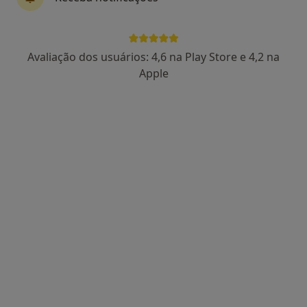
·
Mais
Terapeuta ocupacional, Acupuntor, Fisioterapeuta
Rua 5 de Outubro 5, Matosinhos
•
Mapa
Centro Medular - Clínica de Medicina Integrativa do Porto
Avaliação dos usuários: 4,6 na Play Store e 4,2 na
Nenhum profissional neste centro médico tem consultas disponíveis
Apple
Mostrar perfil
O Principezinho - Centro de
Desenvolvimento de Crianças e Jovens
Terapeuta ocupacional, Psicólogo, Psiquiatra da infância e da
·
Mais
adolescência