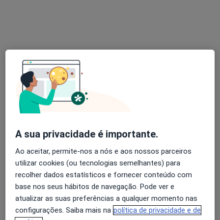
Rua Maria Justina 24, Gondomar
•
Mapa
O Principezinho - Centro de Desenvolvimento de Crianças e Jovens
Nenhum profissional neste centro médico tem consultas disponíveis
Mostrar perfil
A sua privacidade é importante.
Ao aceitar, permite-nos a nós e aos nossos parceiros
utilizar cookies (ou tecnologias semelhantes) para
CMT Clinica Médica Terapêutica Lda
recolher dados estatísticos e fornecer conteúdo com
·
Terapeuta ocupacional, Fisioterapeuta, Médico de família
base nos seus hábitos de navegação. Pode ver e
Mais
atualizar as suas preferências a qualquer momento nas
configurações. Saiba mais na
política de privacidade e de
Largo Padre José Joaquim Pereira dos Santos Manássa 39, Matosinhos
•
Mapa