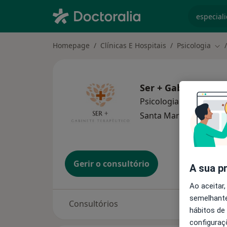
especiali
Homepage
Clínicas E Hospitais
Psicologia
Mud
Ser + Gabinete Ter
Psicologia
mais
Santa Maria da Feira
1
Gerir o consultório
A sua p
Ao aceitar,
semelhante
Consultórios
hábitos de
configuraç