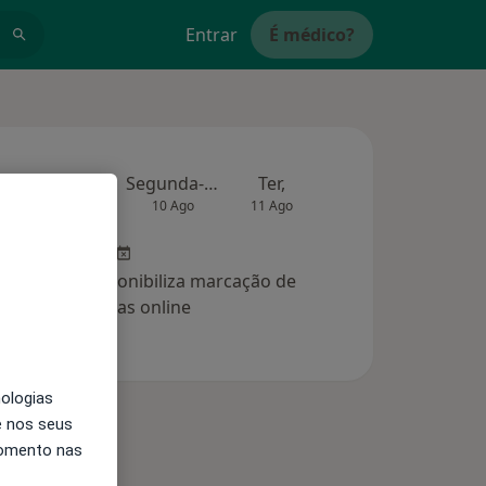
Entrar
É médico?
Amanhã
Segunda-feira
Ter,
Qua
Qui,
9 Ago
10 Ago
11 Ago
12 Ago
13 Ag
clínica não disponibiliza marcação de
consultas online
nologias
e nos seus
momento nas