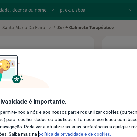
dade, doença ou nome
p. ex. Lisboa
Santa Maria Da Feira
Ser + Gabinete Terapêutico
ar de cidade
Mudar de cidade
Hoje
apêutico
8 Ago
 endereço
Esta 
rivacidade é importante.
 permite-nos a nós e aos nossos parceiros utilizar cookies (ou tec
s) para recolher dados estatísticos e fornecer conteúdo com bas
 navegação. Pode ver e atualizar as suas preferências a qualquer 
ões. Saiba mais na
política de privacidade e de cookies.