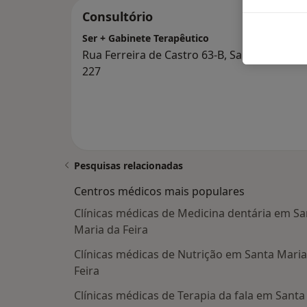
Consultório
Ser + Gabinete Terapêutico
Rua Ferreira de Castro 63-B, Santa Maria da
227
Pesquisas relacionadas
Centros médicos mais populares
Clínicas médicas de Medicina dentária em Sa
Maria da Feira
Clínicas médicas de Nutrição em Santa Maria
Feira
Clínicas médicas de Terapia da fala em Santa