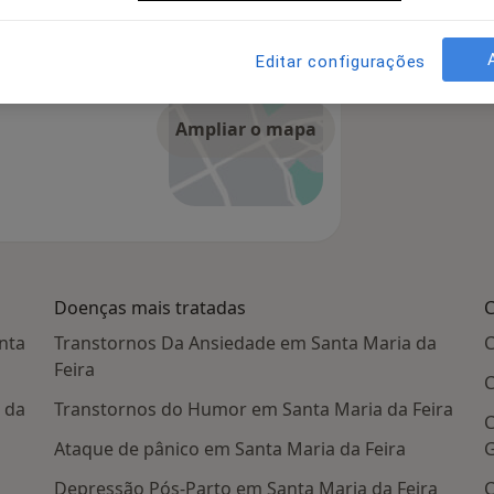
Editar configurações
 Feira 4520-
Ampliar o mapa
Doenças mais tratadas
C
nta
Transtornos Da Ansiedade em Santa Maria da
C
Feira
C
 da
Transtornos do Humor em Santa Maria da Feira
C
Ataque de pânico em Santa Maria da Feira
G
Depressão Pós-Parto em Santa Maria da Feira
C