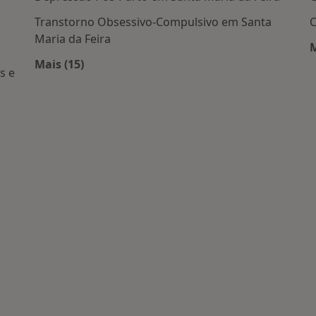
Transtorno Obsessivo-Compulsivo em Santa
C
Maria da Feira
M
Mais (15)
s e
Mais na categoria: Doenças mais tratadas
is populares