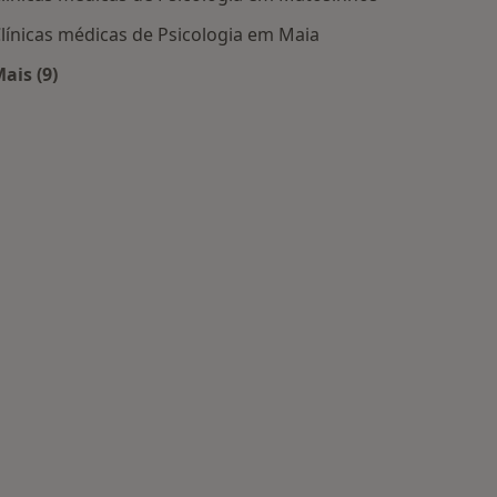
línicas médicas de Psicologia em Maia
ais (9)
Mais na categoria: Centros de Psicologia perto de si