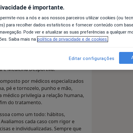
rivacidade é importante.
Pediatra
 permite-nos a nós e aos nossos parceiros utilizar cookies (ou tec
Pesquisar outra especialidade
s) para recolher dados estatísticos e fornecer conteúdo com bas
 navegação. Pode ver e atualizar as suas preferências a qualquer 
ões. Saiba mais na
política de privacidade e de cookies.
 apenas lesões. Com mais de 37 anos
Editar configurações
vançada e uma abordagem
a e Medicina Desportiva.
 composto por médicos especializados
na, pé e tornozelo, punho e mão,
da médico privilegia a relação humana,
fim do tratamento.
ssoa como um todo: hábitos,
as. Avaliamos cada caso com rigor e
cisas e individualizadas. Sempre que