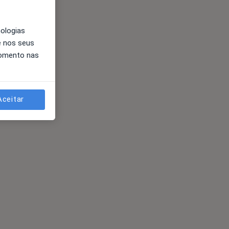
nologias
e nos seus
momento nas
Aceitar