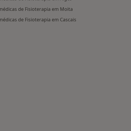
 médicas de Fisioterapia em Moita
 médicas de Fisioterapia em Cascais
 na categoria: Centros de Fisioterapia perto de si