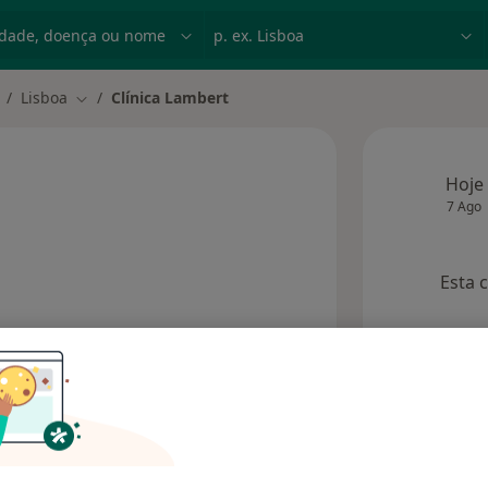
dade, doença ou nome
p. ex. Lisboa
Lisboa
Clínica Lambert
udar de cidade
Mudar de cidade
Hoje
7 Ago
Esta 
onsultórios