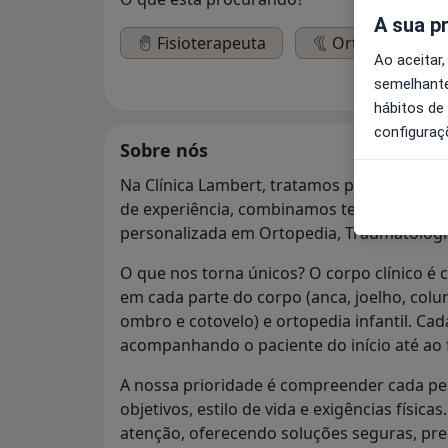
A sua p
Fisioterapeuta
Ortopedista
Ao aceitar,
semelhante
hábitos de
configuraç
Sobre nós
Na Clínica Lambert, tratamos pessoas, não
de experiência, combinamos tecnologia a
personalizada em Ortopedia, Traumatologi
O que nos torna únicos? O corpo clínico é
em cada parte do corpo (anca, joelho, colu
ombro e cotovelo) e ortopedia infantil. Ca
acompanhando o paciente do início até ao 
A nossa prioridade é compreender cada pe
objetivos, estilo de vida e exigências físic
atenção, oferecendo soluções seguras, pre