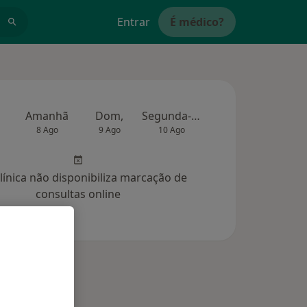
Entrar
É médico?
Amanhã
Dom,
Segunda-feira
Ter,
Qua
8 Ago
9 Ago
10 Ago
11 Ago
12 Ag
clínica não disponibiliza marcação de
consultas online