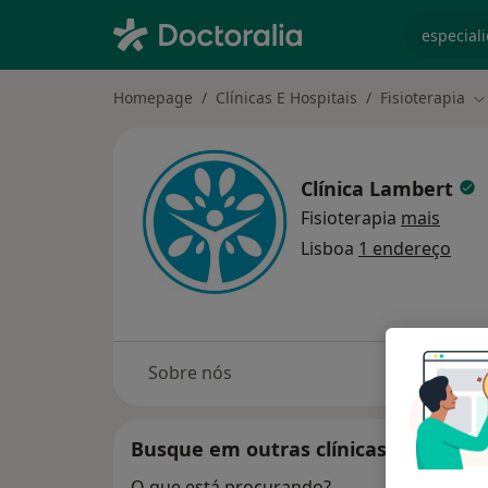
especiali
Homepage
Clínicas E Hospitais
Fisioterapia
M
Clínica Lambert
Fisioterapia
mais
Lisboa
1 endereço
Sobre nós
C
Busque em outras clínicas
O que está procurando?