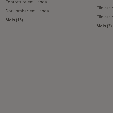
Contratura em Lisboa
Clínicas
Dor Lombar em Lisboa
Clínicas
Mais (15)
Mais na categoria: Doenças mais tratadas
Mais (3)
ais populares
Mais