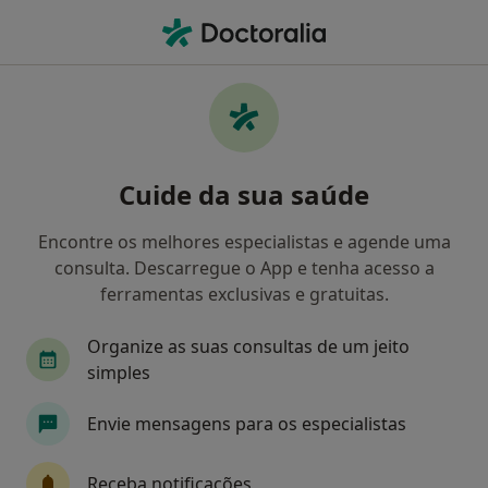
Men
Fisioterapia • Odivelas, Lisboa
Filters
• 1
Mapa
Clínicas fisioterapia em Odivelas
Cuide da sua saúde
Como classificamos os resultados
Encontre os melhores especialistas e agende uma
consulta. Descarregue o App e tenha acesso a
ferramentas exclusivas e gratuitas.
Organize as suas consultas de um jeito
simples
Envie mensagens para os especialistas
AS CLÍNICAS - Clínicas Médicas e
Dentárias Lisboa
Receba notificações