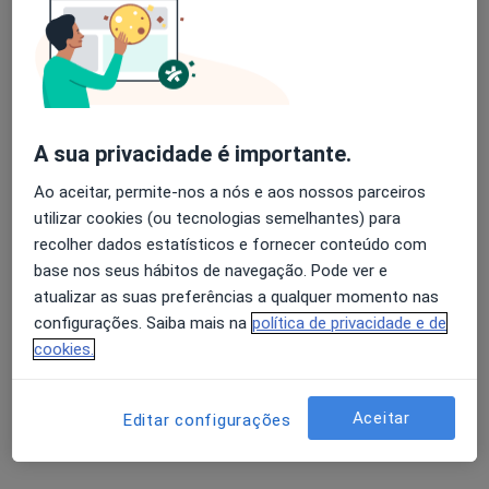
OsteoJP
Nenhum profissional neste centro médico tem consultas disponíveis
Mostrar perfil
A sua privacidade é importante.
Ao aceitar, permite-nos a nós e aos nossos parceiros
utilizar cookies (ou tecnologias semelhantes) para
recolher dados estatísticos e fornecer conteúdo com
base nos seus hábitos de navegação. Pode ver e
atualizar as suas preferências a qualquer momento nas
configurações. Saiba mais na
política de privacidade e de
M.A. Healthcare
cookies.
Fisioterapeuta, Especialista em medicina física e reabilitação,
·
Mais
Nutricionista
Aceitar
Editar configurações
Largo Comandante Augusto Madureira, nr 6, 1º esq, Algés
•
Mapa
M.A. Healthcare