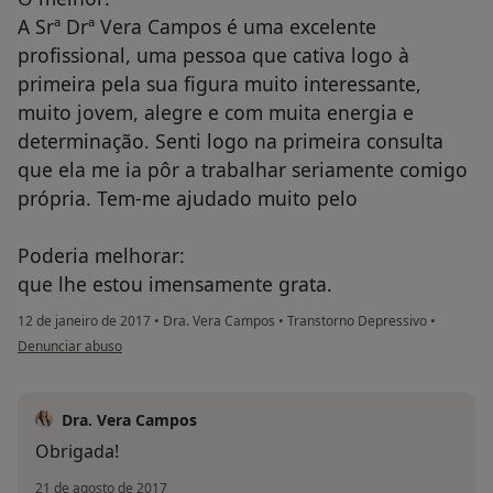
A Srª Drª Vera Campos é uma excelente
profissional, uma pessoa que cativa logo à
primeira pela sua figura muito interessante,
muito jovem, alegre e com muita energia e
determinação. Senti logo na primeira consulta
que ela me ia pôr a trabalhar seriamente comigo
própria. Tem-me ajudado muito pelo
Poderia melhorar:
que lhe estou imensamente grata.
12 de janeiro de 2017
•
Dra. Vera Campos
•
Transtorno Depressivo
•
na opinião do utilizador Conta eliminada
Denunciar abuso
Dra. Vera Campos
Obrigada!
21 de agosto de 2017