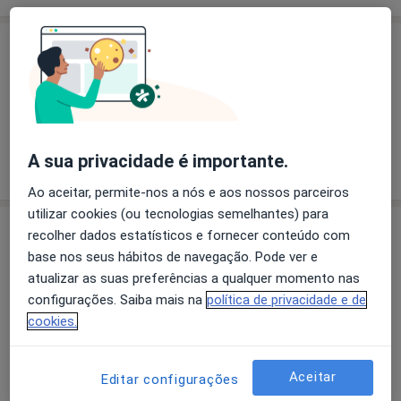
Especialistas
Dra. Vera Campos
Psicólogo
13 opiniões
A sua privacidade é importante.
Ao aceitar, permite-nos a nós e aos nossos parceiros
utilizar cookies (ou tecnologias semelhantes) para
Consultório
recolher dados estatísticos e fornecer conteúdo com
base nos seus hábitos de navegação. Pode ver e
atualizar as suas preferências a qualquer momento nas
configurações. Saiba mais na
política de privacidade e de
Ampliar o mapa
cookies.
Aceitar
Clín. Orl - Dr. Eurico de Almeida
Editar configurações
Av. da Boavista, 117 - 6º - Edf. Oporto Medical Center,