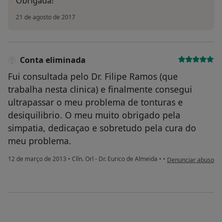
Obrigada!
21 de agosto de 2017
Conta eliminada
Fui consultada pelo Dr. Filipe Ramos (que
trabalha nesta clinica) e finalmente consegui
ultrapassar o meu problema de tonturas e
desiquilibrio. O meu muito obrigado pela
simpatia, dedicaçao e sobretudo pela cura do
meu problema.
na opinião do utiliz
12 de março de 2013
•
Clín. Orl - Dr. Eurico de Almeida
•
•
Denunciar abuso