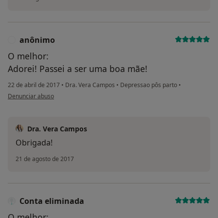
anônimo
A
O melhor:
Adorei! Passei a ser uma boa mãe!
22 de abril de 2017
•
Dra. Vera Campos
•
Depressao pôs parto
•
na opinião do utilizador anônimo
Denunciar abuso
Dra. Vera Campos
Obrigada!
21 de agosto de 2017
Conta eliminada
O melhor: