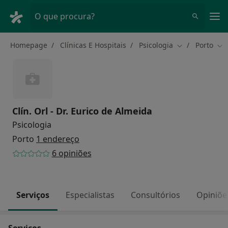
Men
O que procura?
Homepage
Clínicas E Hospitais
Psicologia
Porto
Mudar de cida
Mud
Clín. Orl - Dr. Eurico de Almeida
Psicologia
Porto
1 endereço
6 opiniões
Serviços
Especialistas
Consultórios
Opiniõe
Serviços