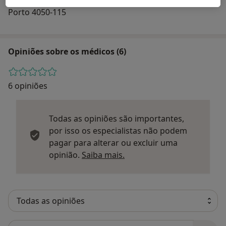
Porto 4050-115
Opiniões sobre os médicos (6)
6 opiniões
Todas as opiniões são importantes,
por isso os especialistas não podem
pagar para alterar ou excluir uma
Saber mais sobre parecer
opinião.
Saiba mais.
Pesquisar em opiniões