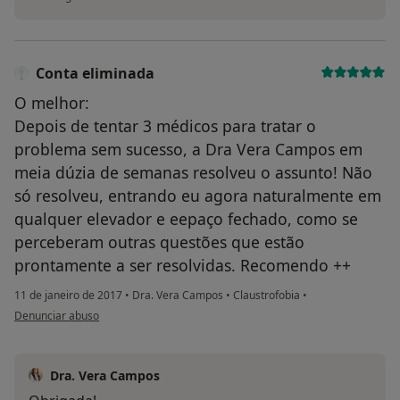
Conta eliminada
O melhor:
Depois de tentar 3 médicos para tratar o
problema sem sucesso, a Dra Vera Campos em
meia dúzia de semanas resolveu o assunto! Não
só resolveu, entrando eu agora naturalmente em
qualquer elevador e eepaço fechado, como se
perceberam outras questões que estão
prontamente a ser resolvidas. Recomendo ++
11 de janeiro de 2017
•
Dra. Vera Campos
•
Claustrofobia
•
na opinião do utilizador Conta eliminada
Denunciar abuso
Dra. Vera Campos