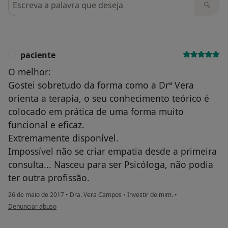
paciente
P
O melhor:
Gostei sobretudo da forma como a Drª Vera
orienta a terapia, o seu conhecimento teórico é
colocado em prática de uma forma muito
funcional e eficaz.
Extremamente disponível.
Impossível não se criar empatia desde a primeira
consulta... Nasceu para ser Psicóloga, não podia
ter outra profissão.
26 de maio de 2017
•
Dra. Vera Campos
•
Investir de mim.
•
na opinião do utilizador paciente
Denunciar abuso