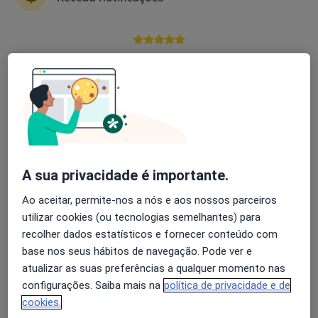
Dr. David Serra
Dermatologista
Avaliação dos usuários: 4,6 na Play Store e 4,2 na
3 opiniões
Apple
Rua do Brasil, 21, Aveiro
•
Mapa
Cliria - Hospital Privado de Aveiro
Esse especialista não oferece agendamento online para esse endereço.
Solicite um atendimento
A sua privacidade é importante.
Ao aceitar, permite-nos a nós e aos nossos parceiros
utilizar cookies (ou tecnologias semelhantes) para
recolher dados estatísticos e fornecer conteúdo com
base nos seus hábitos de navegação. Pode ver e
atualizar as suas preferências a qualquer momento nas
configurações. Saiba mais na
política de privacidade e de
cookies.