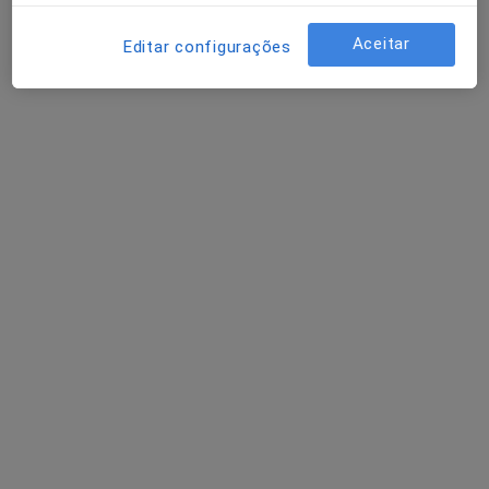
André Faria Couto
Traumatologista, Médico do desporto, Médico do trabalho
Aceitar
Editar configurações
1 opinião
R. do Brasil 21, Aveiro
•
Mapa
Hospital da Luz - Aveiro - Oiã
Consulta online
Preço não disponível
Esse especialista não oferece agendamento online para esse endereço.
Solicite um atendimento