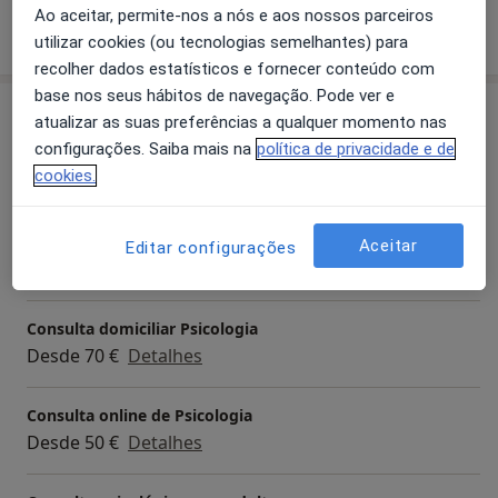
Ao aceitar, permite-nos a nós e aos nossos parceiros
Mostrar mais detalhes
sobre a experiência
utilizar cookies (ou tecnologias semelhantes) para
recolher dados estatísticos e fornecer conteúdo com
base nos seus hábitos de navegação. Pode ver e
Serviços e preços
atualizar as suas preferências a qualquer momento nas
configurações. Saiba mais na
política de privacidade e de
Primeira consulta Psicologia
cookies.
Desde 50 €
Detalhes
Acompanhamento de doentes crónicos
Aceitar
Editar configurações
Desde 50 €
Detalhes
Consulta domiciliar Psicologia
Desde 70 €
Detalhes
Consulta online de Psicologia
Desde 50 €
Detalhes