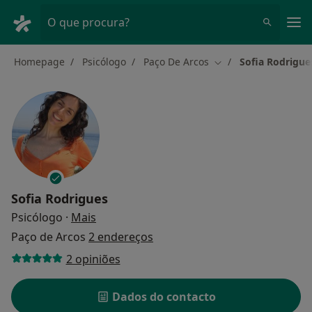
Men
O que procura?
Homepage
Psicólogo
Paço De Arcos
Sofia Rodrigue
Mudar de cidade
Sofia Rodrigues
sobre as especializações
Psicólogo
·
Mais
Paço de Arcos
2 endereços
2 opiniões
Dados do contacto