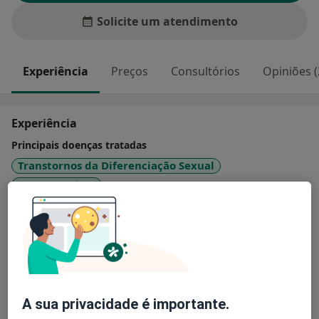
Solicite um atendimento
Experiência
Preços
Consultórios
Opiniões (
Experiência
Principais doenças tratadas
Transtornos da Diferenciação Sexual
Hipocondríase
Transtornos Sexuais e da Identidade Sexual
Transtornos Cognitivos
Transtornos Da Ansiedade
a11y_sr_more_diseases
+7
Pacientes que trato
Adultos
A sua privacidade é importante.