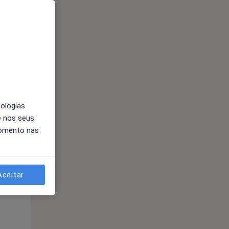
nologias
Segunda-feira
Ter,
Qua
Qui,
e nos seus
11 Ago
12 Ago
13 Ago
momento nas
Aceitar