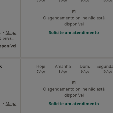
7 Ago
8 Ago
9 Ago
10 Ago
O agendamento online não está
disponível
Santa Catarina), Aveiro
•
Mapa
Solicite um atendimento
Ana Paula Vaz, Psicóloga Clínica (Consultório privado)
sponível
s
Hoje
Amanhã
Dom,
7 Ago
8 Ago
9 Ago
10 Ago
O agendamento online não está
disponível
, 1º Esq., Aveiro, Aveiro
•
Mapa
Solicite um atendimento