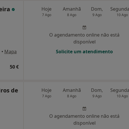
eira
Hoje
Amanhã
Dom,
7 Ago
8 Ago
9 Ago
10 Ago
O agendamento online não está
disponível
o
•
Mapa
Solicite um atendimento
50 €
iros de
Hoje
Amanhã
Dom,
7 Ago
8 Ago
9 Ago
10 Ago
O agendamento online não está
disponível