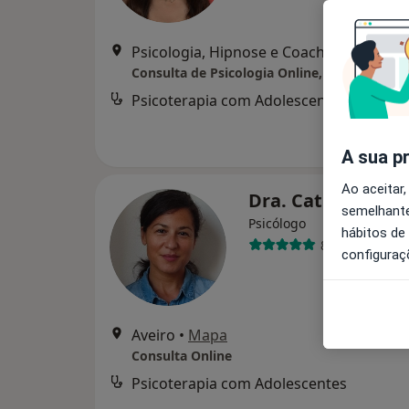
Psicologia, Hipnose e Coaching, Aveiro
•
Consulta de Psicologia Online, Aveiro
Psicoterapia com Adolescentes
d
A sua p
Ao aceitar,
Dra. Cathy Loure
semelhante
Psicólogo
hábitos de
8 opiniões
configuraç
Aveiro
•
Mapa
Consulta Online
Psicoterapia com Adolescentes