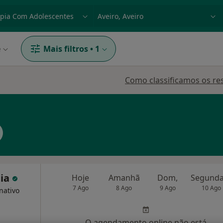
dade, doença ou nome
p. ex. Lisboa
e
Mais filtros
•
1
Como classificamos os re
eia
Hoje
Amanhã
Dom,
7 Ago
8 Ago
9 Ago
10 Ago
nativo
O agendamento online não está