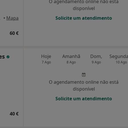
O agendamento online não está
disponível
, Aveiro
•
Mapa
Solicite um atendimento
60 €
ves
Hoje
Amanhã
Dom,
7 Ago
8 Ago
9 Ago
10 Ago
O agendamento online não está
disponível
Solicite um atendimento
40 €