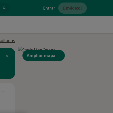
Entrar
É médico?
sultados
Ampliar mapa
Segunda-feira
Ter,
Qua
Qui,
11 Ago
12 Ago
13 Ago