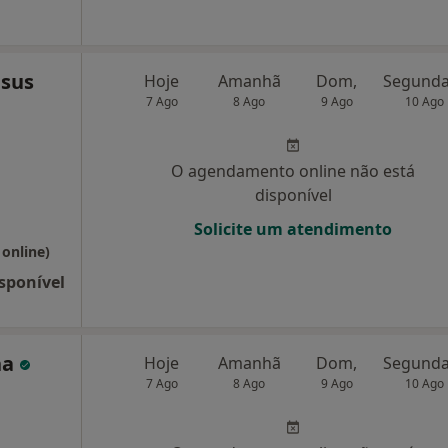
esus
Hoje
Amanhã
Dom,
7 Ago
8 Ago
9 Ago
10 Ago
O agendamento online não está
disponível
Solicite um atendimento
 online)
sponível
ha
Hoje
Amanhã
Dom,
7 Ago
8 Ago
9 Ago
10 Ago