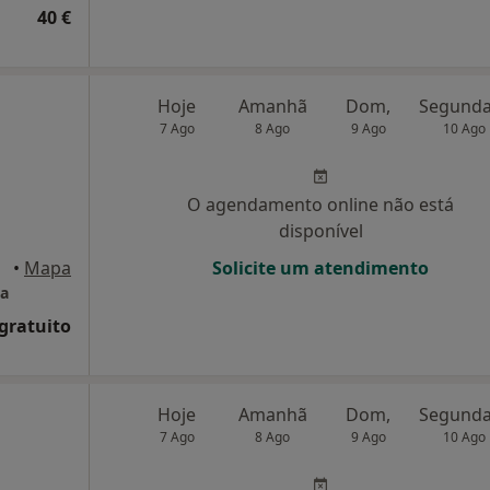
40 €
Hoje
Amanhã
Dom,
7 Ago
8 Ago
9 Ago
10 Ago
O agendamento online não está
disponível
•
Mapa
Solicite um atendimento
ia
 gratuito
Hoje
Amanhã
Dom,
7 Ago
8 Ago
9 Ago
10 Ago