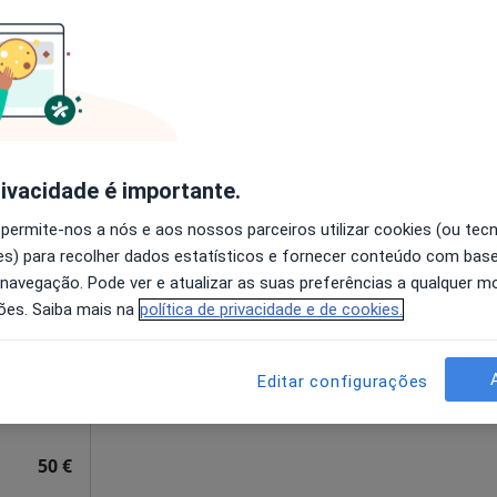
disponível
Mapa
Solicite um atendimento
esde 60 €
rivacidade é importante.
 permite-nos a nós e aos nossos parceiros utilizar cookies (ou tec
nço
Hoje
Amanhã
Dom,
s) para recolher dados estatísticos e fornecer conteúdo com bas
7 Ago
8 Ago
9 Ago
10 Ago
 navegação. Pode ver e atualizar as suas preferências a qualquer 
ões. Saiba mais na
política de privacidade e de cookies.
O agendamento online não está
disponível
Editar configurações
Solicite um atendimento
50 €