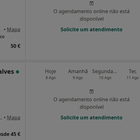
O agendamento online não está
disponível
 Aveiro
•
Mapa
Solicite um atendimento
ico
50 €
alves
Hoje
Amanhã
Segunda-feira
Ter,
8 Ago
9 Ago
10 Ago
11 Ago
O agendamento online não está
disponível
 nº4, 1º andar, sala 4, Aveiro
•
Mapa
Solicite um atendimento
esde 45 €