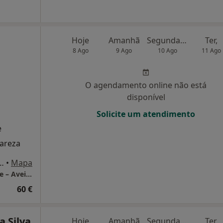
Hoje
Amanhã
Segunda-feira
Ter,
8 Ago
9 Ago
10 Ago
11 Ago
O agendamento online não está
disponível
Solicite um atendimento
e
lareza
ourenço Peixinho 350, Aveiro
•
Mapa
LUMA Psicologia Clínica | Consultório Online – Aveiro
60 €
a Silva
Hoje
Amanhã
Segunda-feira
Ter,