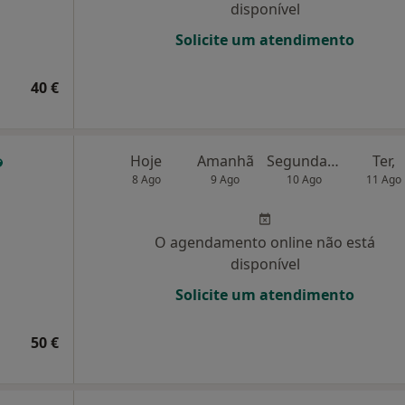
disponível
Solicite um atendimento
40 €
Hoje
Amanhã
Segunda-feira
Ter,
8 Ago
9 Ago
10 Ago
11 Ago
O agendamento online não está
disponível
Solicite um atendimento
50 €