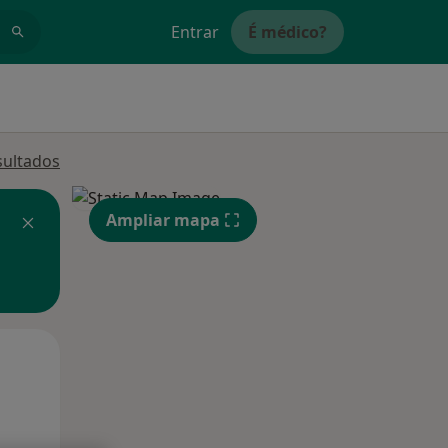
Entrar
É médico?
sultados
Ampliar mapa
Qua
Qui,
Sex,
12 Ago
13 Ago
14 Ago