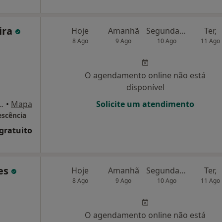
eira
Hoje
Amanhã
Segunda-feira
Ter,
8 Ago
9 Ago
10 Ago
11 Ago
O agendamento online não está
disponível
ortuguesa, número 84, Aveiro
•
Mapa
Solicite um atendimento
escência
 gratuito
ves
Hoje
Amanhã
Segunda-feira
Ter,
8 Ago
9 Ago
10 Ago
11 Ago
O agendamento online não está