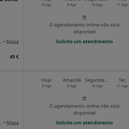
8 Ago
9 Ago
10 Ago
11 Ago
O agendamento online não está
disponível
nde Guerra, 8, 2ºTR, Aveiro
•
Mapa
Solicite um atendimento
45 €
Hoje
Amanhã
Segunda-feira
Ter,
8 Ago
9 Ago
10 Ago
11 Ago
O agendamento online não está
disponível
veiro, Aveiro
•
Mapa
Solicite um atendimento