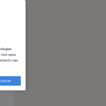
nologias
Qua
Qui,
Sex,
e nos seus
12 Ago
13 Ago
14 Ago
momento nas
Aceitar