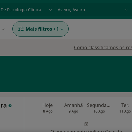
dade, doença ou nome
p. ex. Lisboa
e
Mais filtros
•
1
Como classificamos os re
ira
Hoje
Amanhã
Segunda-feira
Ter,
8 Ago
9 Ago
10 Ago
11 Ago
O agendamento online não está