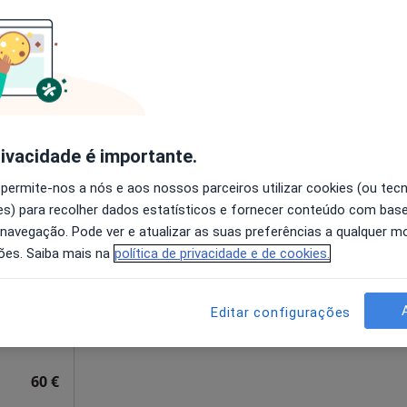
disponível
apa
Solicite um atendimento
esde 75 €
rivacidade é importante.
 permite-nos a nós e aos nossos parceiros utilizar cookies (ou tec
nço
Hoje
Amanhã
Segunda-feira
Ter,
s) para recolher dados estatísticos e fornecer conteúdo com bas
8 Ago
9 Ago
10 Ago
11 Ago
 navegação. Pode ver e atualizar as suas preferências a qualquer 
ões. Saiba mais na
política de privacidade e de cookies.
O agendamento online não está
disponível
Editar configurações
Solicite um atendimento
60 €