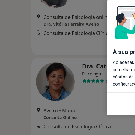
Consulta de Psicologia online, Aveiro
•
M
Dra. Vitória Ferreira Aveiro
Consulta de Psicologia Clínica
d
A sua p
Ao aceitar,
Dra. Cathy Loure
semelhante
Psicólogo
hábitos de
8 opiniões
configuraç
Aveiro
•
Mapa
Consulta Online
Consulta de Psicologia Clínica