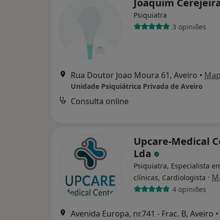
Joaquim Cerejeir
Psiquiatra
3 opiniões
Rua Doutor Joao Moura 61, Aveiro
•
Ma
Unidade Psiquiátrica Privada de Aveiro
Consulta online
Upcare-Medical C
Lda
Psiquiatra, Especialista e
·
M
clínicas, Cardiologista
4 opiniões
Avenida Europa, nr.741 - Frac. B, Aveiro
•