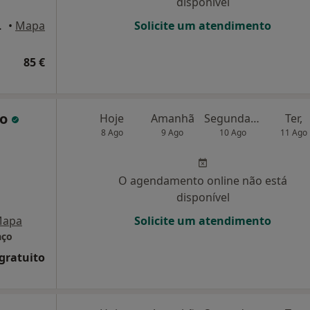
disponível
eiro, Aveiro
•
Mapa
Solicite um atendimento
85 €
ço
Hoje
Amanhã
Segunda-feira
Ter,
8 Ago
9 Ago
10 Ago
11 Ago
O agendamento online não está
disponível
apa
Solicite um atendimento
aço
 gratuito