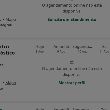
O agendamento online não está
disponível
rtuguesa, Aveiro
•
Mapa
Solicite um atendimento
CLIP NATAL - Clínica Pediátrica e Medicina Integrativa de Aveiro
ntro
Hoje
Amanhã
Segunda-feira
Ter,
nóstico
8 Ago
9 Ago
10 Ago
11 Ago
ta,
O agendamento online não está
disponível
º 58, Aveiro
•
Mapa
Mostrar perfil
co
Hoje
Amanhã
Segunda-feira
Ter,