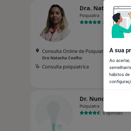
Dra. Natacha Coe
Psiquiatra
22 opiniões
A sua p
Consulta Online de Psiquiatria, Aveiro
•
Dra Natacha Coelho
Ao aceitar,
Consulta psiquiatrica
semelhante
hábitos de
configuraç
Dr. Nuno Carrilh
Psiquiatra
6 opiniões