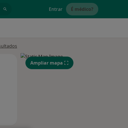
Entrar
É médico?
sultados
Qua
Qui,
Sex,
Ampliar mapa
12 Ago
13 Ago
14 Ago