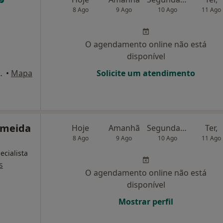
8 Ago
9 Ago
10 Ago
11 Ago
O agendamento online não está
disponível
cruzamento com a EB 23), Ílhavo
•
Mapa
Solicite um atendimento
imeida
Hoje
Amanhã
Segunda-feira
Ter,
8 Ago
9 Ago
10 Ago
11 Ago
ecialista
s
O agendamento online não está
disponível
Mostrar perfil