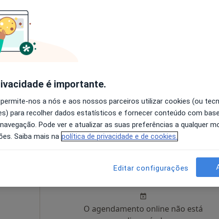
lho
Hoje
Amanhã
Segunda-feira
Ter,
8 Ago
9 Ago
10 Ago
11 Ago
O agendamento online não está
disponível
rivacidade é importante.
Mapa
Solicite um atendimento
 permite-nos a nós e aos nossos parceiros utilizar cookies (ou tec
80 €
s) para recolher dados estatísticos e fornecer conteúdo com bas
 navegação. Pode ver e atualizar as suas preferências a qualquer 
ões. Saiba mais na
política de privacidade e de cookies.
o
Hoje
Amanhã
Segunda-feira
Ter,
Editar configurações
8 Ago
9 Ago
10 Ago
11 Ago
O agendamento online não está