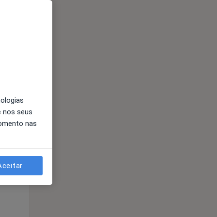
Qua
Qui,
Sex,
12 Ago
13 Ago
14 Ago
nologias
e nos seus
momento nas
Qua
Qui,
Sex,
Aceitar
12 Ago
13 Ago
14 Ago