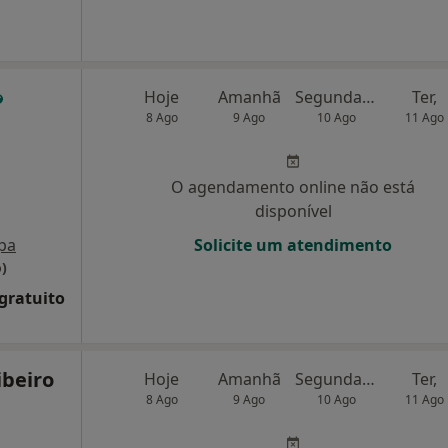
Hoje
Amanhã
Segunda-feira
Ter,
8 Ago
9 Ago
10 Ago
11 Ago
O agendamento online não está
disponível
pa
Solicite um atendimento
o)
 gratuito
ibeiro
Hoje
Amanhã
Segunda-feira
Ter,
8 Ago
9 Ago
10 Ago
11 Ago