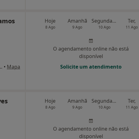
Ramos
Hoje
Amanhã
Segunda-feira
Ter,
8 Ago
9 Ago
10 Ago
11 Ago
O agendamento online não está
disponível
renço Peixinho 83,1º-E, Aveiro
•
Mapa
Solicite um atendimento
ves
Hoje
Amanhã
Segunda-feira
Ter,
8 Ago
9 Ago
10 Ago
11 Ago
O agendamento online não está
disponível