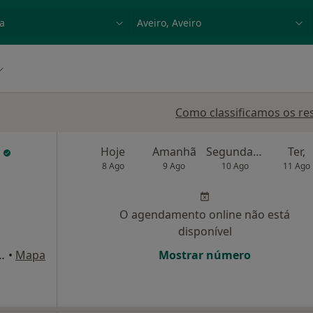
dade, doença ou nome
p. ex. Lisboa
Como classificamos os re
a
Hoje
Amanhã
Segunda-feira
Ter,
8 Ago
9 Ago
10 Ago
11 Ago
O agendamento online não está
disponível
o, n.º18, 5º, Sala PQ, Aveiro
•
Mapa
Mostrar número