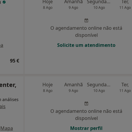
a
Hoje
Amanhã
Segunda-feira
Ter,
8 Ago
9 Ago
10 Ago
11 Ago
O agendamento online não está
disponível
pa
Solicite um atendimento
95 €
enter,
Hoje
Amanhã
Segunda-feira
Ter,
8 Ago
9 Ago
10 Ago
11 Ago
m análises
ais
O agendamento online não está
disponível
Mapa
Mostrar perfil