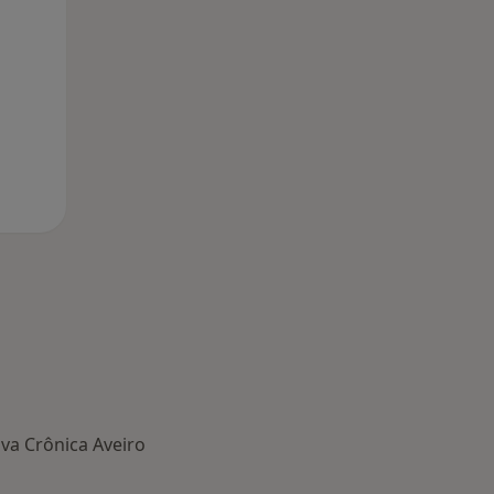
11 Ago
12 Ago
13 Ago
va Crônica Aveiro