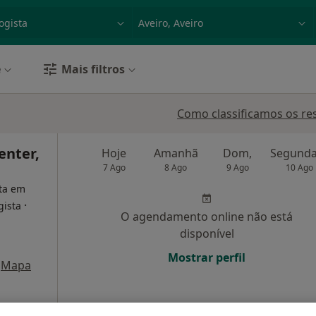
dade, doença ou nome
p. ex. Lisboa
e
Mais filtros
Como classificamos os re
enter,
Hoje
Amanhã
Dom,
7 Ago
8 Ago
9 Ago
10 Ago
sta em
·
gista
O agendamento online não está
disponível
Mostrar perfil
Mapa