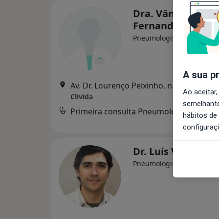
Dra. Vânia Louro
Fernandes
Pneumologista
A sua p
Av. Dr. Lourenço Pei
Ao aceitar,
Clivida
semelhante
Primeira consulta Pneumologia
Serviço
hábitos de
configuraç
Dr. Luís Vaz Rodr
Pneumologista