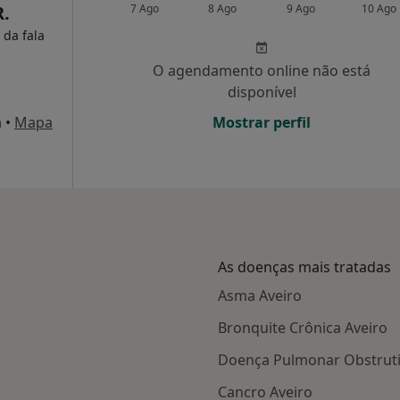
R.
7 Ago
8 Ago
9 Ago
10 Ago
 da fala
O agendamento online não está
disponível
a
•
Mapa
Mostrar perfil
As doenças mais tratadas
Asma Aveiro
Bronquite Crônica Aveiro
Doença Pulmonar Obstruti
Cancro Aveiro