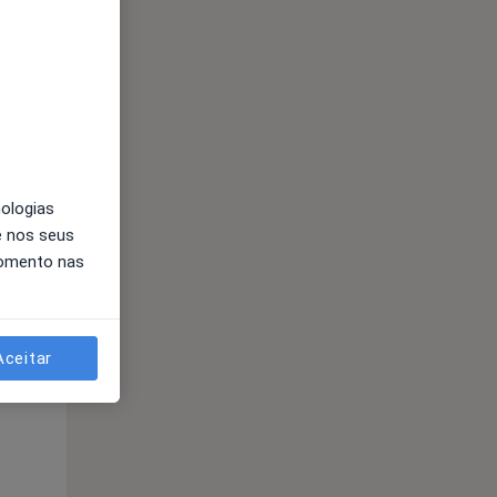
Segunda-feira
Ter,
Qua
Qui,
11 Ago
12 Ago
13 Ago
nologias
e nos seus
momento nas
Segunda-feira
Ter,
Qua
Qui,
Aceitar
11 Ago
12 Ago
13 Ago