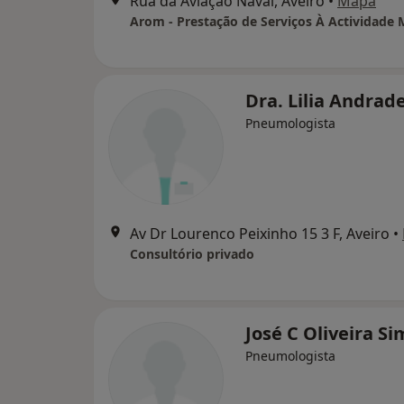
Rua da Aviação Naval, Aveiro
•
Mapa
Arom - Prestação de Serviços À Actividade 
Dra. Lilia Andrad
Pneumologista
Av Dr Lourenco Peixinho 15 3 F, Aveiro
•
Consultório privado
José C Oliveira S
Pneumologista