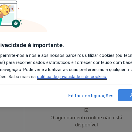
Hoje
Amanhã
Dom,
7 Ago
8 Ago
9 Ago
10 Ago
O agendamento online não está
disponível
rivacidade é importante.
xinho, n.º 18, 5º, Aveiro
•
Mapa
Solicite um atendimento
 permite-nos a nós e aos nossos parceiros utilizar cookies (ou tec
s) para recolher dados estatísticos e fornecer conteúdo com bas
 gratuito
 navegação. Pode ver e atualizar as suas preferências a qualquer 
ões. Saiba mais na
política de privacidade e de cookies.
igues
Hoje
Amanhã
Dom,
Editar configurações
7 Ago
8 Ago
9 Ago
10 Ago
O agendamento online não está
disponível