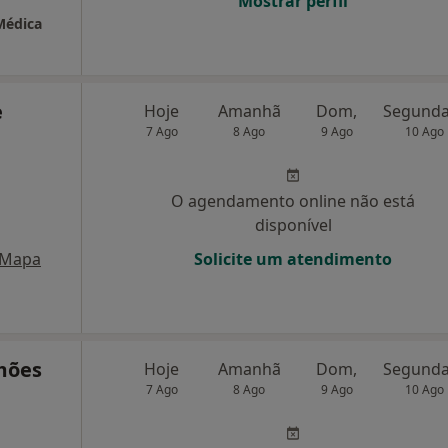
Mostrar perfil
Médica
e
Hoje
Amanhã
Dom,
7 Ago
8 Ago
9 Ago
10 Ago
O agendamento online não está
disponível
Mapa
Solicite um atendimento
imões
Hoje
Amanhã
Dom,
7 Ago
8 Ago
9 Ago
10 Ago