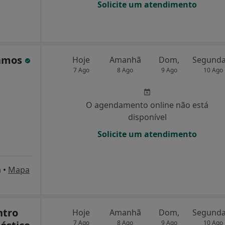
Solicite um atendimento
Ramos
Hoje
Amanhã
Dom,
7 Ago
8 Ago
9 Ago
10 Ago
O agendamento online não está
disponível
Solicite um atendimento
a
•
Mapa
ntro
Hoje
Amanhã
Dom,
7 Ago
8 Ago
9 Ago
10 Ago