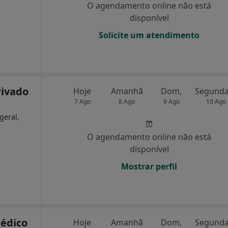
O agendamento online não está
disponível
Solicite um atendimento
Privado
Hoje
Amanhã
Dom,
7 Ago
8 Ago
9 Ago
10 Ago
geral,
O agendamento online não está
disponível
Mostrar perfil
Médico
Hoje
Amanhã
Dom,