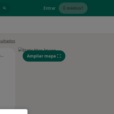
Entrar
É médico?
sultados
Segunda-feira
Ter,
Qua
Qui,
Ampliar mapa
11 Ago
12 Ago
13 Ago