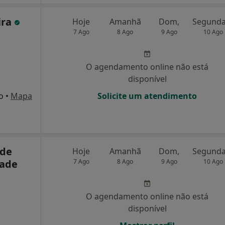
ira
Hoje
Amanhã
Dom,
7 Ago
8 Ago
9 Ago
10 Ago
O agendamento online não está
disponível
o
•
Mapa
Solicite um atendimento
 de
Hoje
Amanhã
Dom,
dade
7 Ago
8 Ago
9 Ago
10 Ago
O agendamento online não está
disponível