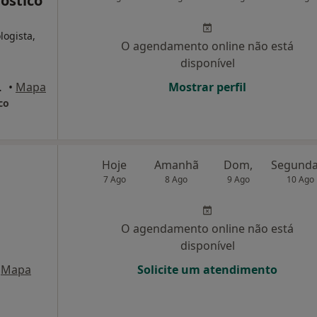
nóstico
logista,
O agendamento online não está
disponível
º 58, Aveiro
•
Mapa
Mostrar perfil
co
Hoje
Amanhã
Dom,
7 Ago
8 Ago
9 Ago
10 Ago
O agendamento online não está
disponível
Mapa
Solicite um atendimento