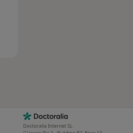
Contacto
Doctoralia - Homepage
Doctoralia Internet SL