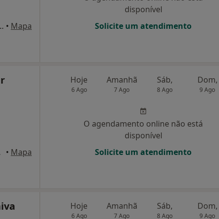
disponível
renço Peixinho 110,1º-D, Aveiro
•
Mapa
Solicite um atendimento
ar
Hoje
Amanhã
Sáb,
Dom,
6 Ago
7 Ago
8 Ago
9 Ago
O agendamento online não está
disponível
 Aveiro
•
Mapa
Solicite um atendimento
iva
Hoje
Amanhã
Sáb,
Dom,
6 Ago
7 Ago
8 Ago
9 Ago