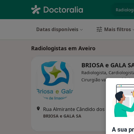
especiali
Datas disponíveis
Mais filtros
Radiologistas em Aveiro
BRIOSA e GALA S
Radiologista, Cardiologist
·
Mais
Cirurgião vascular
Rua Almirante Cândido dos Reis, 64,
BRIOSA e GALA SA
A sua p