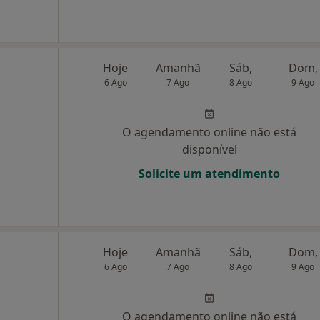
Hoje
Amanhã
Sáb,
Dom,
6 Ago
7 Ago
8 Ago
9 Ago
O agendamento online não está
disponível
Solicite um atendimento
Hoje
Amanhã
Sáb,
Dom,
6 Ago
7 Ago
8 Ago
9 Ago
O agendamento online não está