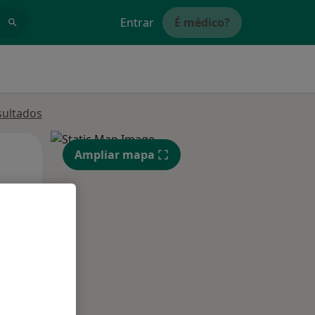
Entrar
É médico?
sultados
Segunda-feira
Ter,
Qua
Ampliar mapa
10 Ago
11 Ago
12 Ago