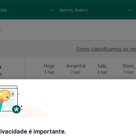
dade, doença ou nome
p. ex. Lisboa
Como classificamos os re
A
Hoje
Amanhã
Sáb,
Dom,
6 Ago
7 Ago
8 Ago
9 Ago
a,
O agendamento online não está
disponível
 Aveiro
•
Mapa
Mostrar perfil
rivacidade é importante.