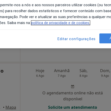
 permite-nos a nós e aos nossos parceiros utilizar cookies (ou tec
Hoje
Amanhã
Sáb,
Dom,
s) para recolher dados estatísticos e fornecer conteúdo com bas
6 Ago
7 Ago
8 Ago
9 Ago
 navegação. Pode ver e atualizar as suas preferências a qualquer 
ões. Saiba mais na
política de privacidade e de cookies.
O agendamento online não está
disponível
Editar configurações
 Aveiro
•
Mapa
Solicite um atendimento
do
Hoje
Amanhã
Sáb,
Dom,
6 Ago
7 Ago
8 Ago
9 Ago
O agendamento online não está
disponível
 Aveiro
•
Mapa
Solicite um atendimento