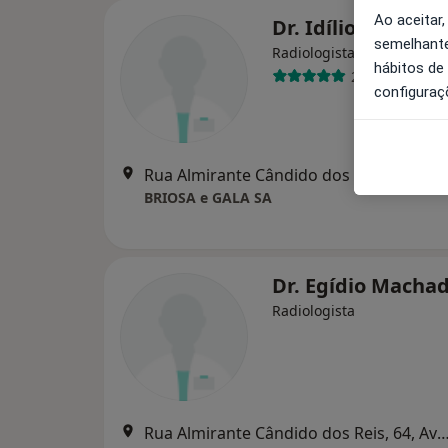
Ao aceitar,
Dr. Idílio Gomes
semelhante
Radiologista
hábitos de
2 opiniões
configuraç
Rua Almirante Cândido dos Reis, 64,
BRIOSA e GALA SA
Dr. Egídio Macha
Radiologista
Rua Almirante Cândido dos Reis, 64,