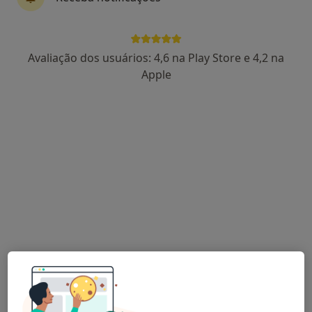
Dr. Bruno Russo
Avaliação dos usuários: 4,6 na Play Store e 4,2 na
Psicólogo
Apple
1 opinião
R. Trindade Coelho 1 1º andar E, 3800-243 Aveiro, Aveiro
•
Mapa
Bruno Russo - Psicólogo Clínico
Reabilitação neuropsicológica
Serviço gratuito
Esse especialista não oferece agendamento online para esse endereço.
Solicite um atendimento