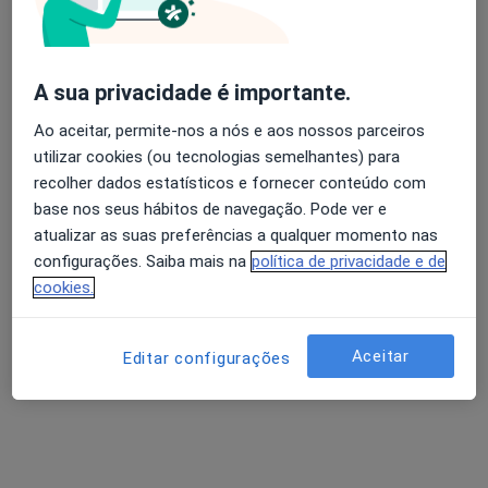
Dra. Sandra R. Santos
A sua privacidade é importante.
Psicólogo
Ao aceitar, permite-nos a nós e aos nossos parceiros
1 opinião
utilizar cookies (ou tecnologias semelhantes) para
Rua Cerâmica do Vouga 15, 3º Q,
•
Mapa
recolher dados estatísticos e fornecer conteúdo com
Espaço Psycalys
base nos seus hábitos de navegação. Pode ver e
Reabilitação neuropsicológica
30 €
atualizar as suas preferências a qualquer momento nas
configurações. Saiba mais na
política de privacidade e de
Esse especialista não oferece agendamento online para esse endereço.
cookies.
Solicite um atendimento
Aceitar
Editar configurações