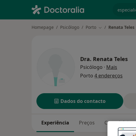
especiali
Homepage
Psicólogo
Porto
Renata Teles
Mudar de cidade
Dra.
Renata Teles
sobre as
Psicólogo
·
Mais
Porto
4 endereços
Dados do contacto
Experiência
Preços
Consultórios