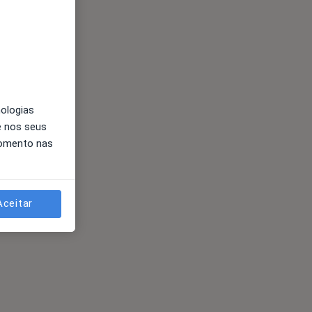
nologias
e nos seus
momento nas
Aceitar