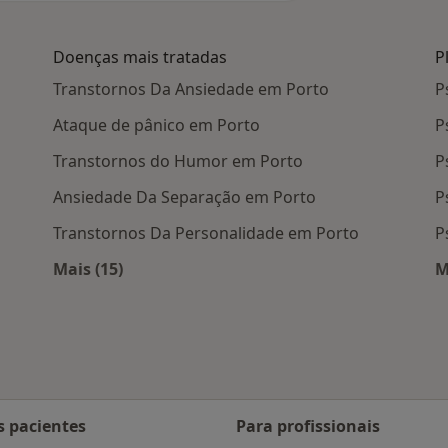
Doenças mais tratadas
P
Transtornos Da Ansiedade em Porto
P
Ataque de pânico em Porto
P
Transtornos do Humor em Porto
P
Ansiedade Da Separação em Porto
P
Transtornos Da Personalidade em Porto
P
Mais (15)
M
 Porto
Mais na categoria: Doenças mais tratadas
s pacientes
Para profissionais