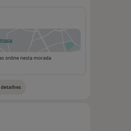
 mapa
re num novo separador
rvas online nesta morada
 detalhes
bre o endereço