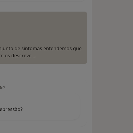
njunto de sintomas entendemos que
m os descreve.…
ão?
depressão?