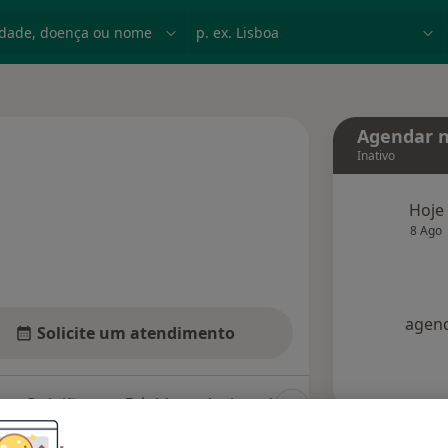
dade, doença ou nome
p. ex. Lisboa
Agendar n
Inativo
Hoje
 especializações
8 Ago
agend
Solicite um atendimento
Opiniões
Dúvidas solucionadas (21)