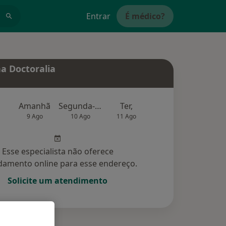
Entrar
É médico?
a Doctoralia
Amanhã
Segunda-feira
Ter,
Qua
Qui,
9 Ago
10 Ago
11 Ago
12 Ago
13 Ag
Esse especialista não oferece
amento online para esse endereço.
Solicite um atendimento