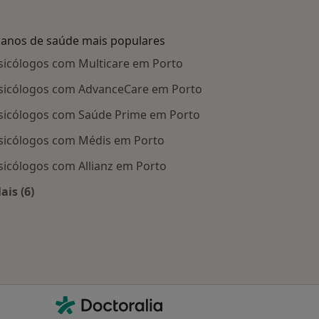
lanos de saúde mais populares
sicólogos com Multicare em Porto
sicólogos com AdvanceCare em Porto
sicólogos com Saúde Prime em Porto
sicólogos com Médis em Porto
sicólogos com Allianz em Porto
ais (6)
Mais na categoria: Planos de saúde mais populares
Contacto
Doctoralia - Homepage