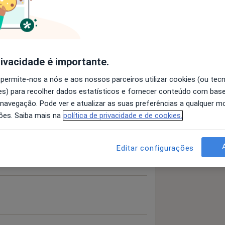
rivacidade é importante.
 permite-nos a nós e aos nossos parceiros utilizar cookies (ou tec
 detalhes
s) para recolher dados estatísticos e fornecer conteúdo com bas
bre a experiência
 navegação. Pode ver e atualizar as suas preferências a qualquer 
ões. Saiba mais na
política de privacidade e de cookies.
Editar configurações