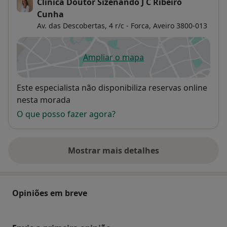
Clínica Doutor Sizenando J C Ribeiro
Cunha
Av. das Descobertas, 4 r/c - Forca,
Aveiro
3800-013
Ampliar o mapa
abre num novo separador
Disponibilidade
Este especialista não disponibiliza reservas online
nesta morada
O que posso fazer agora?
Mostrar mais detalhes
sobre o endereço
Opiniões em breve