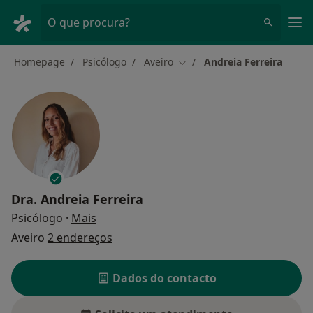
Men
O que procura?
Homepage
Psicólogo
Aveiro
Andreia Ferreira
Mudar de cidade
Dra.
Andreia Ferreira
sobre as especializações
Psicólogo
·
Mais
Aveiro
2 endereços
Dados do contacto