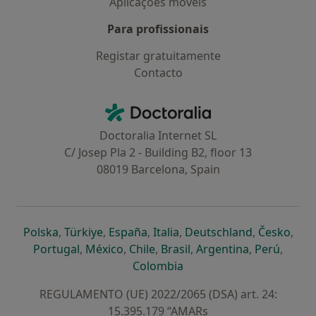
Aplicações móveis
Para profissionais
Registar gratuitamente
Contacto
Contacto
Doctoralia - Homepage
Doctoralia Internet SL
C/ Josep Pla 2 - Building B2, floor 13
08019 Barcelona, Spain
abre num novo separador
abre num novo separador
abre num novo separador
abre num novo separado
abre num n
abre
Polska
,
Türkiye
,
España
,
Italia
,
Deutschland
,
Česko
,
abre num novo separador
abre num novo separador
abre num novo separador
abre num novo separa
abre num no
abre n
Portugal
,
México
,
Chile
,
Brasil
,
Argentina
,
Perú
,
abre num novo separad
Colombia
REGULAMENTO (UE) 2022/2065 (DSA) art. 24:
15.395.179 “AMARs