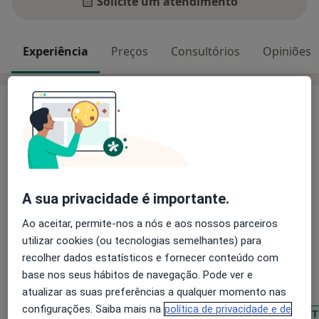
Solicite um atendimento
Experiência
Preços
Consultórios
Opiniões
Experiência
Psicóloga Clínica e da Saúde - Mestre em Intervenções
Cognitivo-Comportamentais pela Faculdade de
Psicologia e Ciências da Educação da Universidade de
Coimbra
Avaliação e Intervenção Psicológica Cognitivo-
A sua privacidade é importante.
Comportamental em 2ª e 3ª Geração em Crianças,
Ao aceitar, permite-nos a nós e aos nossos parceiros
Adolescentes e Adultos
utilizar cookies (ou tecnologias semelhantes) para
Sobre mim
Consulta presencial ou online
mais
recolher dados estatísticos e fornecer conteúdo com
Experiência em contextos de Centro de Saúde, Ensino
Principais doenças tratadas
base nos seus hábitos de navegação. Pode ver e
Superior e Clínica Privada
atualizar as suas preferências a qualquer momento nas
Ansiedade Da Separação
Prática clínica em contexto de terapia individual e de
configurações. Saiba mais na
política de privacidade e de
Transtorno de Déficit de Atenção com Hiperatividade (
grupo