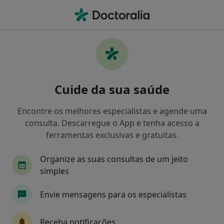
Men
Açoreana • Aveiro, Aveiro
Filters
• 1
Mapa
Médicos recomendados de Açoreana em
Cuide da sua saúde
Aveiro
Como classificamos os resultados
Encontre os melhores especialistas e agende uma
consulta. Descarregue o App e tenha acesso a
ferramentas exclusivas e gratuitas.
Qual é a especialização que procura?
Organize as suas consultas de um jeito
simples
Envie mensagens para os especialistas
Receba notificações