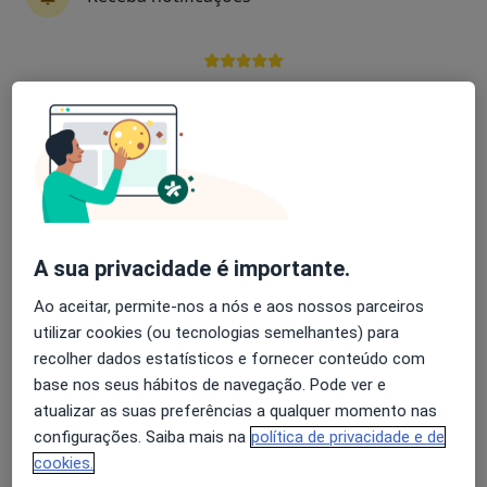
Dr. David Serra
Dermatologista
Avaliação dos usuários: 4,6 na Play Store e 4,2 na
3 opiniões
Apple
Rua do Brasil, 21, Aveiro
•
Mapa
Cliria - Hospital Privado de Aveiro
Esse especialista não oferece agendamento online para esse endereço.
Solicite um atendimento
A sua privacidade é importante.
Ao aceitar, permite-nos a nós e aos nossos parceiros
utilizar cookies (ou tecnologias semelhantes) para
recolher dados estatísticos e fornecer conteúdo com
base nos seus hábitos de navegação. Pode ver e
atualizar as suas preferências a qualquer momento nas
configurações. Saiba mais na
política de privacidade e de
cookies.