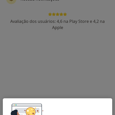
3 opiniões
Morada 1
Morada 2
Morada 3
Morada 4
Avaliação dos usuários: 4,6 na Play Store e 4,2 na
Apple
Rua do Brasil, 21, Aveiro
•
Mapa
Cliria - Hospital Privado de Aveiro
Esse especialista não oferece agendamento online para esse endereço.
Solicite um atendimento
Upcare-Medical Center, Lda