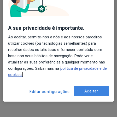
Dermatologista, Especialista em análises clínicas,
·
Mais
Cardiologista
4 opiniões
Avenida Europa, nr.741 - Frac. B, Aveiro
•
Mapa
A sua privacidade é importante.
Upcare-Medical Center, Lda
Ao aceitar, permite-nos a nós e aos nossos parceiros
Nenhum profissional neste centro médico tem consultas disponíveis
utilizar cookies (ou tecnologias semelhantes) para
recolher dados estatísticos e fornecer conteúdo com
Mostrar perfil
base nos seus hábitos de navegação. Pode ver e
atualizar as suas preferências a qualquer momento nas
configurações. Saiba mais na
política de privacidade e de
cookies.
Aceitar
Editar configurações
Dra. Ana Brinca
Dermatologista