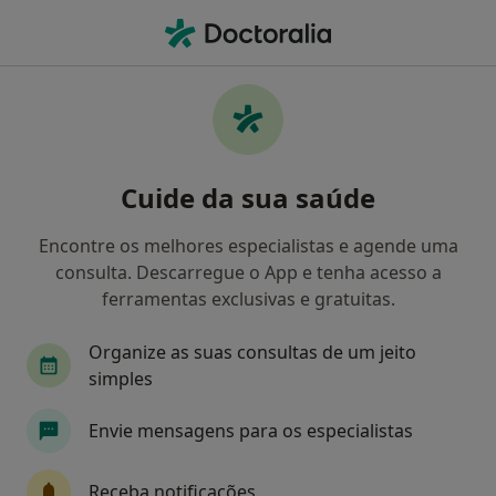
Men
Dermatologista • Aveiro, Aveiro
Filters
Mapa
Dermatologistas em Aveiro
Cuide da sua saúde
Como classificamos os resultados
Encontre os melhores especialistas e agende uma
consulta. Descarregue o App e tenha acesso a
ferramentas exclusivas e gratuitas.
Organize as suas consultas de um jeito
simples
Envie mensagens para os especialistas
Dr. David Serra
Dermatologista
Receba notificações