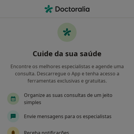
Men
Dentista • Aveiro, Aveiro
Filters
Mapa
Dentistas em Aveiro
Cuide da sua saúde
Como classificamos os resultados
Encontre os melhores especialistas e agende uma
consulta. Descarregue o App e tenha acesso a
ferramentas exclusivas e gratuitas.
Organize as suas consultas de um jeito
simples
Envie mensagens para os especialistas
Dr. João Miguel Marques dos Santos
Dentista
Receba notificações