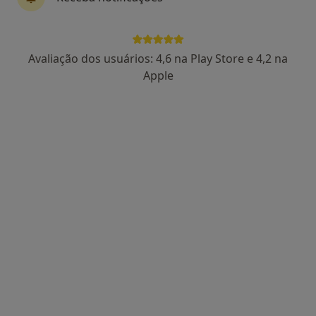
5 opiniões
Alm. Silva Rocha, 119 Rc, Aveiro
•
Mapa
Consultório privado
Avaliação dos usuários: 4,6 na Play Store e 4,2 na
Esse especialista não oferece agendamento online para esse endereço.
Apple
Solicite um atendimento
Upcare-Medical Center, Lda
·
Dentista, Especialista em análises clínicas, Cardiologista
Mais
4 opiniões