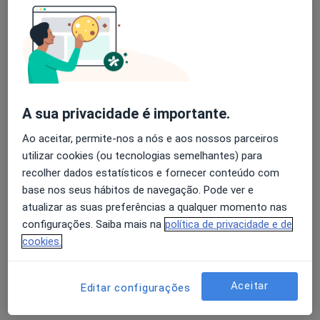
Clínica Dentária Ilhavense
Esse especialista não oferece agendamento online para esse endereço.
Solicite um atendimento
A sua privacidade é importante.
Ao aceitar, permite-nos a nós e aos nossos parceiros
utilizar cookies (ou tecnologias semelhantes) para
recolher dados estatísticos e fornecer conteúdo com
base nos seus hábitos de navegação. Pode ver e
atualizar as suas preferências a qualquer momento nas
Dra. Fernanda M Tome
configurações. Saiba mais na
política de privacidade e de
Dentista
cookies.
Morada 1
Morada 2
Aceitar
Editar configurações
Tv Caixa Economica 2 1, Aveiro
•
Mapa