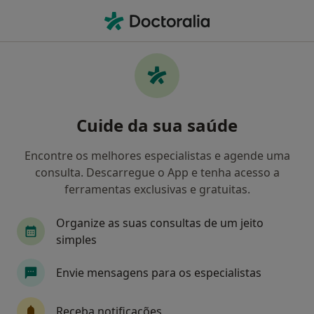
Men
Medicare • Aveiro, Aveiro
Filters
• 1
Mapa
Médicos recomendados de Medicare em
Cuide da sua saúde
Aveiro
Como classificamos os resultados
Encontre os melhores especialistas e agende uma
consulta. Descarregue o App e tenha acesso a
ferramentas exclusivas e gratuitas.
Qual é a especialização que procura?
Organize as suas consultas de um jeito
Otorrinolaringologista
simples
Envie mensagens para os especialistas
Receba notificações