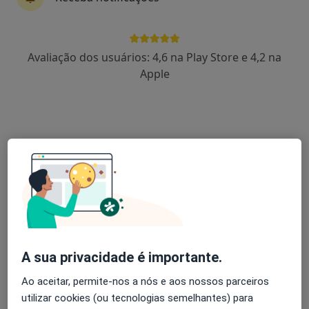
Avaliação dos usuários: 4,6 na Play Store e 4,2 na
Prof. Dr Victor F Certal
Apple
Otorrinolaringologista
17 opiniões
Centro Clinico de Aveiro, Aveiro
•
Mapa
Centro Clínico de Aveiro - 5a-feiras (14h-17h)
Esse especialista não oferece agendamento online para esse endereço.
Solicite um atendimento
A sua privacidade é importante.
Ao aceitar, permite-nos a nós e aos nossos parceiros
utilizar cookies (ou tecnologias semelhantes) para