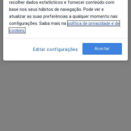
recolher dados estatísticos e fornecer conteúdo com
base nos seus hábitos de navegação. Pode ver e
atualizar as suas preferências a qualquer momento nas
João Pedro Almeida
configurações. Saiba mais na
política de privacidade e de
Psicólogo
cookies.
Rua das Ribas 69a, Ílhavo
•
Mapa
Centro Medico Climeida
Aceitar
Editar configurações
Consulta online
Serviço gratuito
Esse especialista não oferece agendamento online para esse endereço.
Solicite um atendimento