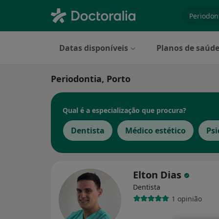
especiali
Datas disponíveis
Planos de saúd
Periodontia, Porto
Qual é a especialização que procura?
Dentista
Médico estético
Psi
Elton Dias
Dentista
1 opinião