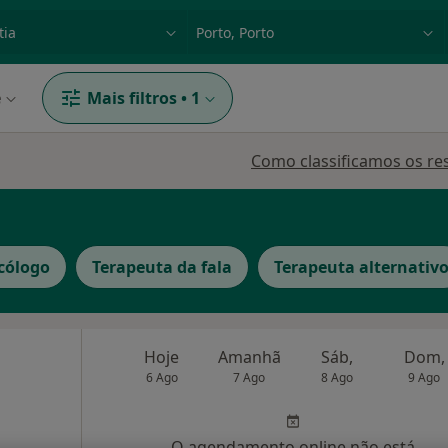
dade, doença ou nome
p. ex. Lisboa
e
Mais filtros
•
1
Como classificamos os re
cólogo
Terapeuta da fala
Terapeuta alternativ
Hoje
Amanhã
Sáb,
Dom,
6 Ago
7 Ago
8 Ago
9 Ago
O agendamento online não está