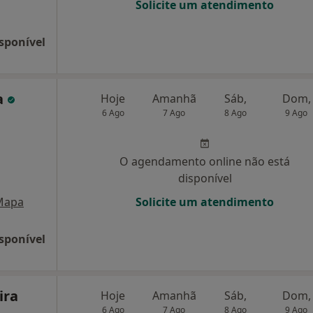
Solicite um atendimento
sponível
a
Hoje
Amanhã
Sáb,
Dom,
6 Ago
7 Ago
8 Ago
9 Ago
O agendamento online não está
disponível
Mapa
Solicite um atendimento
sponível
ira
Hoje
Amanhã
Sáb,
Dom,
6 Ago
7 Ago
8 Ago
9 Ago