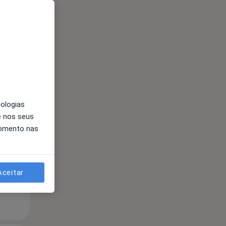
Segunda-feira
Ter,
Qua
nologias
10 Ago
11 Ago
12 Ago
e nos seus
momento nas
Aceitar