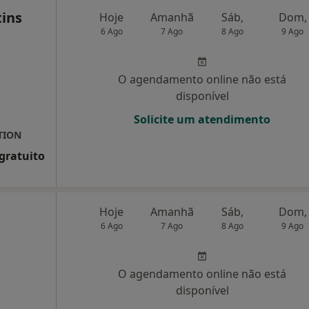
tins
Hoje
Amanhã
Sáb,
Dom,
6 Ago
7 Ago
8 Ago
9 Ago
O agendamento online não está
disponível
Solicite um atendimento
TION
 gratuito
Hoje
Amanhã
Sáb,
Dom,
6 Ago
7 Ago
8 Ago
9 Ago
O agendamento online não está
disponível