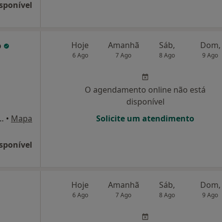
sponível
o
Hoje
Amanhã
Sáb,
Dom,
6 Ago
7 Ago
8 Ago
9 Ago
O agendamento online não está
disponível
reira da Silva 89, Pedroso
•
Mapa
Solicite um atendimento
sponível
Hoje
Amanhã
Sáb,
Dom,
6 Ago
7 Ago
8 Ago
9 Ago