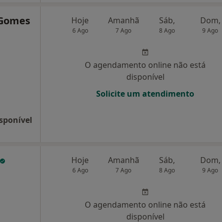
 Gomes
Hoje
Amanhã
Sáb,
Dom,
6 Ago
7 Ago
8 Ago
9 Ago
O agendamento online não está
disponível
Solicite um atendimento
sponível
Hoje
Amanhã
Sáb,
Dom,
6 Ago
7 Ago
8 Ago
9 Ago
O agendamento online não está
disponível