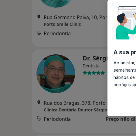
Rua Germano Paiva, 10, Porto - Portugal,, Matosi
Porto Smile Clinic
Periodontia
Serviço
A sua p
Dr. Sérgio Azeve
Ao aceitar,
Dentista
semelhante
1 opinião
hábitos de
configuraç
Rua dos Bragas, 378, Porto
•
Mapa
Clínica Dentária Doutor Sérgio Azevedo
Periodontia
Preço não di