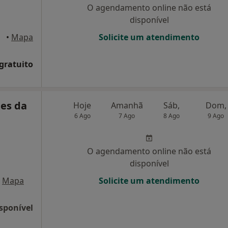
O agendamento online não está
disponível
•
Mapa
Solicite um atendimento
 gratuito
ues da
Hoje
Amanhã
Sáb,
Dom,
6 Ago
7 Ago
8 Ago
9 Ago
O agendamento online não está
disponível
Mapa
Solicite um atendimento
sponível