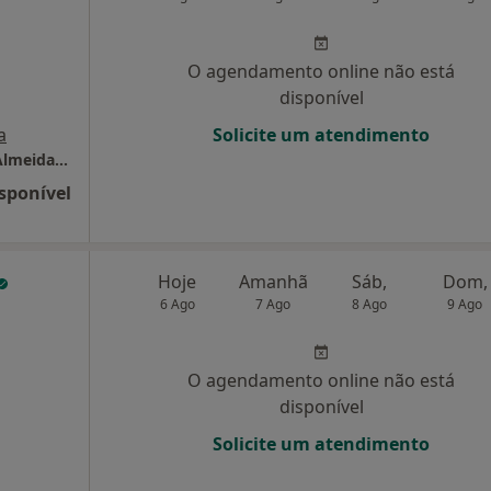
O agendamento online não está
disponível
a
Solicite um atendimento
Clínica Médico Dentária Dr. Abílio Pinha de Almeida, Lda
sponível
Hoje
Amanhã
Sáb,
Dom,
6 Ago
7 Ago
8 Ago
9 Ago
O agendamento online não está
disponível
Solicite um atendimento