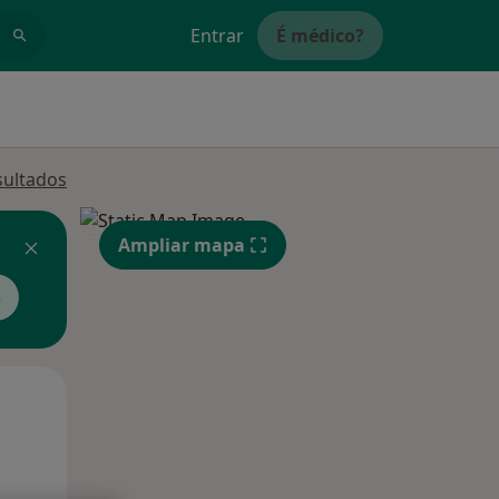
Entrar
É médico?
sultados
Ampliar mapa
o
Segunda-feira
Ter,
Qua
10 Ago
11 Ago
12 Ago