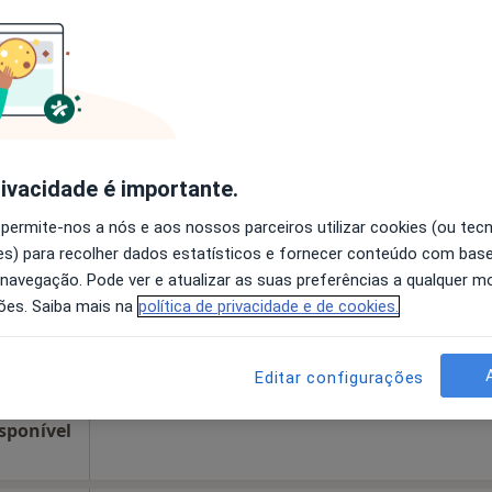
disponível
nhos
•
Mapa
Solicite um atendimento
 gratuito
rivacidade é importante.
do
Hoje
Amanhã
Sáb,
Dom,
 permite-nos a nós e aos nossos parceiros utilizar cookies (ou tec
6 Ago
7 Ago
8 Ago
9 Ago
s) para recolher dados estatísticos e fornecer conteúdo com bas
 navegação. Pode ver e atualizar as suas preferências a qualquer 
ões. Saiba mais na
política de privacidade e de cookies.
O agendamento online não está
disponível
Solicite um atendimento
Editar configurações
sponível