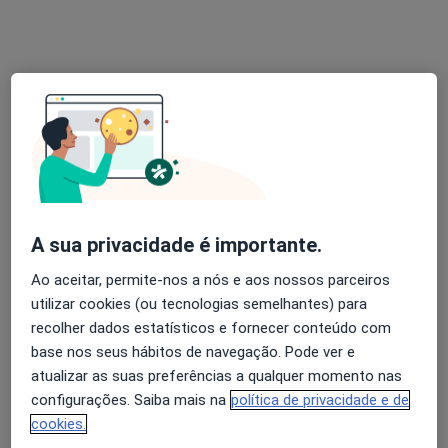
Dr. João Guimarães
Dentista
A sua privacidade é importante.
16 opiniões
Ao aceitar, permite-nos a nós e aos nossos parceiros
Av. de França 20 (salas 306, 307, 308), Porto
•
Mapa
utilizar cookies (ou tecnologias semelhantes) para
Consultório privado
recolher dados estatísticos e fornecer conteúdo com
Exodontia Dentária
Preço não disponível
base nos seus hábitos de navegação. Pode ver e
atualizar as suas preferências a qualquer momento nas
Esse especialista não oferece agendamento online para esse endereço.
configurações. Saiba mais na
política de privacidade e de
Solicite um atendimento
cookies.