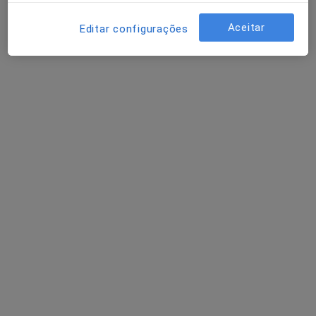
Aceitar
Editar configurações
Elton Dias
Dentista
1 opinião
Rua Germano Paiva, 10, Porto - Portugal,, Matosinhos
•
Mapa
Porto Smile Clinic
Exodontia Dentária
Serviço gratuito
Esse especialista não oferece agendamento online para esse endereço.
Solicite um atendimento