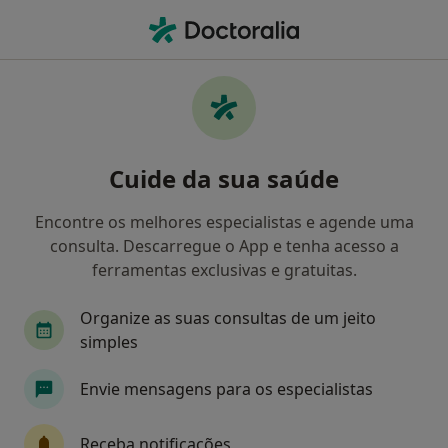
Men
Exodontia Dentária • Porto, Porto
Filters
• 1
Mapa
Exodontia Dentária, Porto
Cuide da sua saúde
Como classificamos os resultados
Encontre os melhores especialistas e agende uma
consulta. Descarregue o App e tenha acesso a
Qual é a especialização que procura?
ferramentas exclusivas e gratuitas.
Dentista
Acupuntor
Médico estético
Organize as suas consultas de um jeito
simples
Envie mensagens para os especialistas
Receba notificações