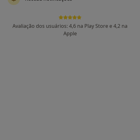
Dr. Rui Pinto Cardoso
Avaliação dos usuários: 4,6 na Play Store e 4,2 na
Dentista
Apple
25 opiniões
Morada 1
Morada 2
Rua João Andresen, 76, Porto
•
Mapa
Clinica Médico Dentaria Da Prelada
Exodontia Dentária
Preço não disponível
Esse especialista não oferece agendamento online para esse endereço.
Solicite um atendimento