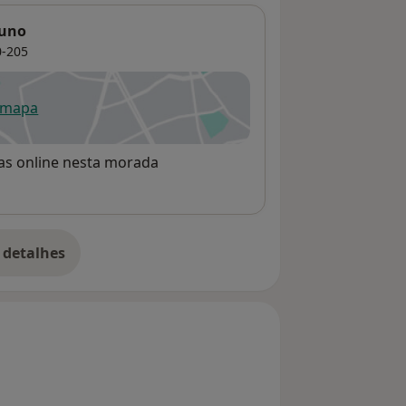
runo
-205
 mapa
re num novo separador
rvas online nesta morada
 detalhes
bre o endereço