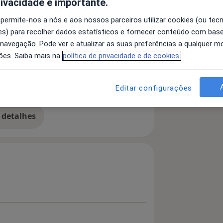
rivacidade é importante.
 permite-nos a nós e aos nossos parceiros utilizar cookies (ou tec
fissionais especialistas que realizam
s) para recolher dados estatísticos e fornecer conteúdo com bas
caso, proporcionando uma melhoria na
 navegação. Pode ver e atualizar as suas preferências a qualquer 
ões. Saiba mais na
política de privacidade e de cookies.
itação oral, estando munidos dos
ntários disponíveis, numa instalações
Editar configurações
áticas da Medicina Dentária, realizar
nte, atingindo a excelência em cada
 detalhes
bre a experiência