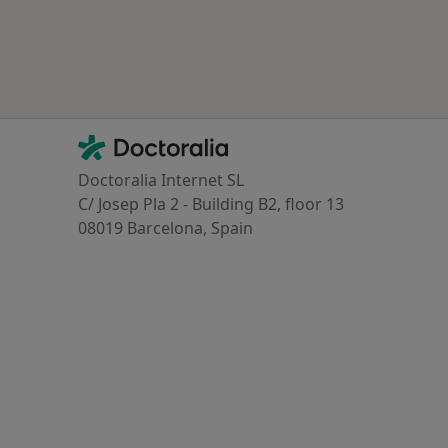
Mais na categoria: Planos de saúde mais populares
Contacto
Doctoralia - Homepage
Doctoralia Internet SL
C/ Josep Pla 2 - Building B2, floor 13
08019 Barcelona, Spain