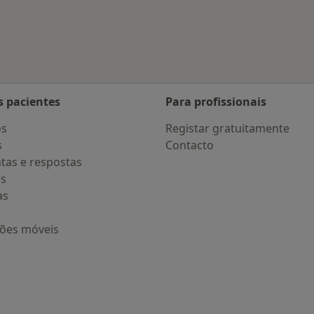
 Porto
Mais na categoria: Doenças mais tratadas
s pacientes
Para profissionais
os
Registar gratuitamente
s
Contacto
tas e respostas
os
as
ções móveis