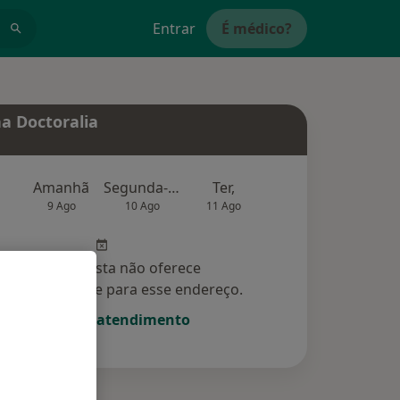
Entrar
É médico?
a Doctoralia
Amanhã
Segunda-feira
Ter,
Qua
Qui,
9 Ago
10 Ago
11 Ago
12 Ago
13 Ag
Esse especialista não oferece
amento online para esse endereço.
Solicite um atendimento