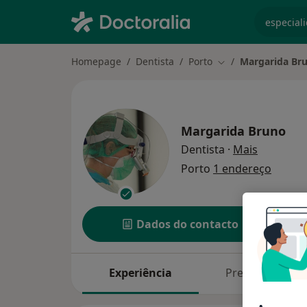
especiali
Homepage
Dentista
Porto
Margarida Br
Mudar de cidade
Margarida Bruno
sobre as 
Dentista
·
Mais
Porto
1 endereço
Dados do contacto
Experiência
Preços