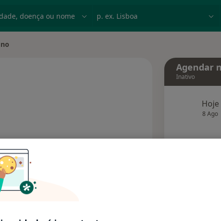
dade, doença ou nome
p. ex. Lisboa
uno
Agendar n
Inativo
Hoje
especializações
8 Ago
agend
Solicite um atendimento
Consultórios
Opiniões