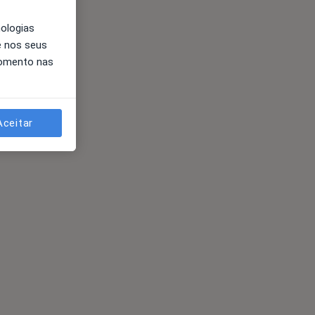
nologias
e nos seus
momento nas
Aceitar