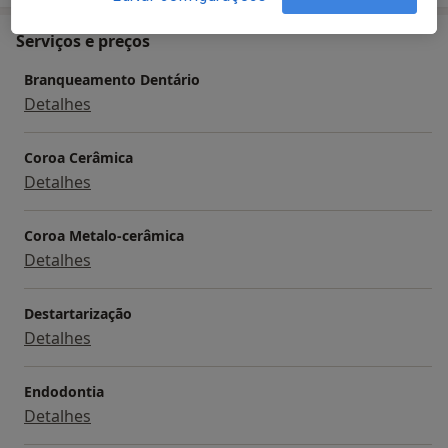
Serviços e preços
Branqueamento Dentário
Detalhes
Coroa Cerâmica
Detalhes
Coroa Metalo-cerâmica
Detalhes
Destartarização
Detalhes
Endodontia
Detalhes