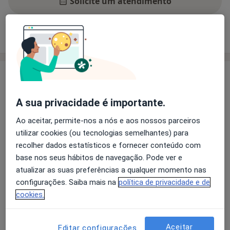
Solicite um atendimento
Experiência
Preços
Consultórios
Opiniões
Experiência
Sou Médica Dentista, com formação diferenciada em
A sua privacidade é importante.
Endodontia (desvitalização) e Dentisteria Estetica
(restaurações, fechamento de diastemas).
Ao aceitar, permite-nos a nós e aos nossos parceiros
utilizar cookies (ou tecnologias semelhantes) para
Principais doenças tratadas
recolher dados estatísticos e fornecer conteúdo com
Abrasão Dentária
Doenças Da Boca
base nos seus hábitos de navegação. Pode ver e
Infecção Focal Dentária
Bruxismo
atualizar as suas preferências a qualquer momento nas
a11y_sr_more_diseases
Fissuras Dentárias
+18
configurações. Saiba mais na
política de privacidade e de
cookies.
Mostrar mais detalhes
sobre a experiência
Aceitar
Editar configurações