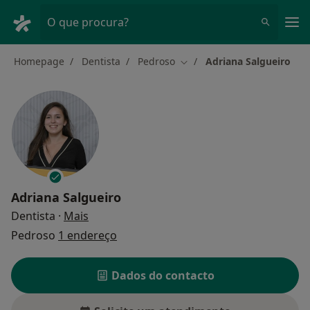
Men
O que procura?
Homepage
Dentista
Pedroso
Adriana Salgueiro
Mudar de cidade
Adriana Salgueiro
sobre as especializações
Dentista
·
Mais
Pedroso
1 endereço
Dados do contacto