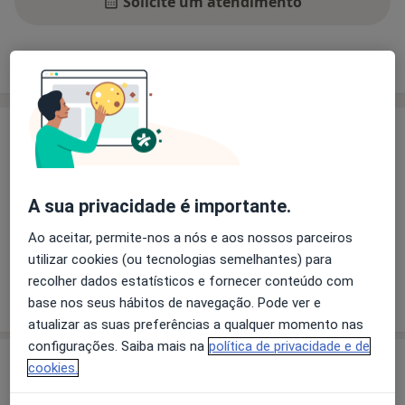
Solicite um atendimento
Experiência
Preços
Consultórios
Opiniões
Experiência
Principais doenças tratadas
Abrasão Dentária
Anormalidades Dentárias
A sua privacidade é importante.
Descoloração De Dente
a11
Doenças Da Polpa Dentária
Avulsão Dentária
+25
Ao aceitar, permite-nos a nós e aos nossos parceiros
utilizar cookies (ou tecnologias semelhantes) para
recolher dados estatísticos e fornecer conteúdo com
Mostrar mais detalhes
sobre a experiência
base nos seus hábitos de navegação. Pode ver e
atualizar as suas preferências a qualquer momento nas
configurações. Saiba mais na
política de privacidade e de
Serviços e preços
cookies.
Aparelho Fixo