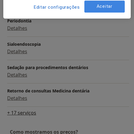
Detalhes
Aceitar
Editar configurações
Periodontia
Detalhes
Sialoendoscopia
Detalhes
Sedação para procedimentos dentários
Detalhes
Retorno de consultas Medicina dentária
Detalhes
+ 17 serviços
Como mostramos os preços?