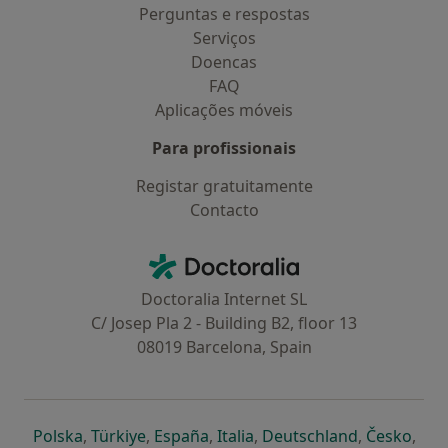
Perguntas e respostas
Serviços
Doencas
FAQ
Aplicações móveis
Para profissionais
Registar gratuitamente
Contacto
Contacto
Doctoralia - Homepage
Doctoralia Internet SL
C/ Josep Pla 2 - Building B2, floor 13
08019 Barcelona, Spain
abre num novo separador
abre num novo separador
abre num novo separador
abre num novo separado
abre num n
abre
Polska
,
Türkiye
,
España
,
Italia
,
Deutschland
,
Česko
,