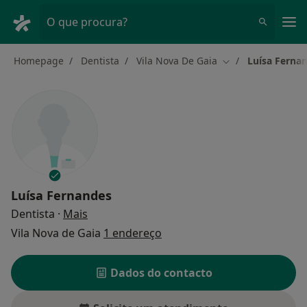
Men
O que procura?
Homepage
Dentista
Vila Nova De Gaia
Luísa Ferna
Mudar de cidade
Luísa Fernandes
sobre as especializações
Dentista
·
Mais
Vila Nova de Gaia
1 endereço
Dados do contacto