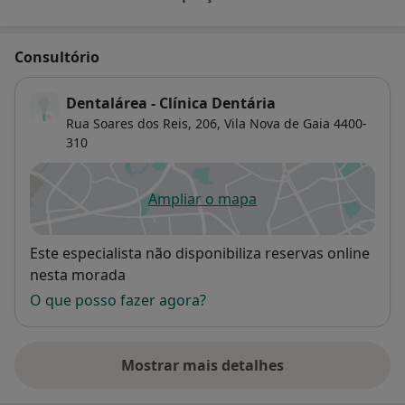
Consultório
Dentalárea - Clínica Dentária
Rua Soares dos Reis, 206,
Vila Nova de Gaia
4400-
310
Ampliar o mapa
abre num novo separador
Disponibilidade
Este especialista não disponibiliza reservas online
nesta morada
O que posso fazer agora?
Mostrar mais detalhes
sobre o endereço