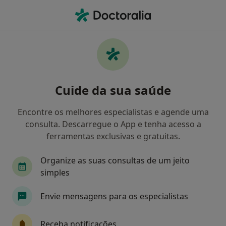
Men
Coroa Cerâmica • Almada, Lisboa
Filters
• 1
Mapa
Coroa Cerâmica, Almada
Cuide da sua saúde
Como classificamos os resultados
Encontre os melhores especialistas e agende uma
consulta. Descarregue o App e tenha acesso a
Qual é a especialização que procura?
ferramentas exclusivas e gratuitas.
Dentista
Médico estético
Clínico geral
Organize as suas consultas de um jeito
simples
Envie mensagens para os especialistas
Receba notificações