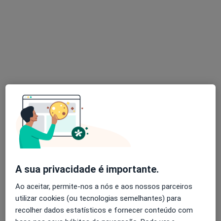
Dra. Teresa Painho
Dentista
2 opiniões
Rua Sanches Coelho, Lj3, C/D , Lisboa
•
Mapa
Dentisaude
Coroa Cerâmica
desde 500 €
Esse especialista não oferece agendamento online para esse endereço.
Solicite um atendimento
A sua privacidade é importante.
Ao aceitar, permite-nos a nós e aos nossos parceiros
utilizar cookies (ou tecnologias semelhantes) para
recolher dados estatísticos e fornecer conteúdo com