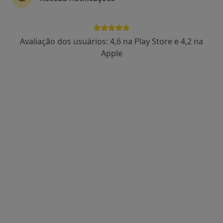
Dr. João Figueiredo
Avaliação dos usuários: 4,6 na Play Store e 4,2 na
Dentista
Apple
5 opiniões
R. Dr. Gama Barros, 27A, Lisboa
•
Mapa
AS CLÍNICAS - Clínicas Médicas e Dentárias Lisboa
Coroa Cerâmica
Preço não disponível
Esse especialista não oferece agendamento online para esse endereço.
Solicite um atendimento