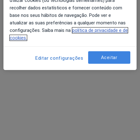
utilizar cookies (ou tecnologias semelhantes) para
recolher dados estatísticos e fornecer conteúdo com
base nos seus hábitos de navegação. Pode ver e
Dra. Sonia Araujo Santos
atualizar as suas preferências a qualquer momento nas
Dentista
configurações. Saiba mais na
política de privacidade e de
24 opiniões
cookies.
estrada da luz 68 C laranjeiras, Lisboa
•
Mapa
Consultório privado
Aceitar
Editar configurações
Estudo Ortodôntico
Preço não disponível
Esse especialista não oferece agendamento online para esse endereço.
Solicite um atendimento