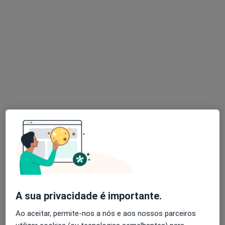
Dr. João Lagrange
Dentista
6 opiniões
Avenida Álvaro Pais 25, lote BC, loja 1, Lisboa
•
Mapa
La Grange Medicina Dentária
Estudo Ortodôntico
Preço não disponível
Esse especialista não oferece agendamento online para esse endereço.
Solicite um atendimento
A sua privacidade é importante.
Ao aceitar, permite-nos a nós e aos nossos parceiros