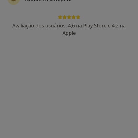
Dra. Teresa Painho
Avaliação dos usuários: 4,6 na Play Store e 4,2 na
Dentista
Apple
2 opiniões
Rua Sanches Coelho, Lj3, C/D , Lisboa
•
Mapa
Dentisaude
Estudo Ortodôntico
50 €
Esse especialista não oferece agendamento online para esse endereço.
Solicite um atendimento