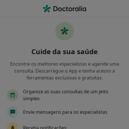
Men
Estudo Ortodôntico • Almada, Lisboa
Filters
• 1
Mapa
Estudo Ortodôntico, Almada
Cuide da sua saúde
Como classificamos os resultados
Encontre os melhores especialistas e agende uma
consulta. Descarregue o App e tenha acesso a
Qual é a especialização que procura?
ferramentas exclusivas e gratuitas.
Dentista
Médico estético
Cirurgião geral
Organize as suas consultas de um jeito
simples
Envie mensagens para os especialistas
Receba notificações