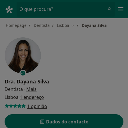
Men
O que procura?
Homepage
Dentista
Lisboa
Dayana Silva
Mudar de cidade
Dra.
Dayana Silva
sobre as especializações
Dentista
·
Mais
Lisboa
1 endereço
1 opinião
Dados do contacto