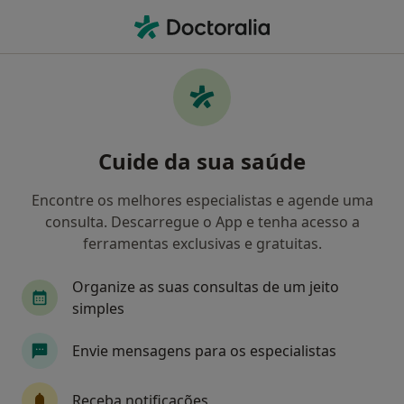
Men
Coroa Cerâmica • Mem Martins, Lisboa
Filters
• 1
Mapa
Coroa Cerâmica, Mem Martins
Cuide da sua saúde
Como classificamos os resultados
Encontre os melhores especialistas e agende uma
consulta. Descarregue o App e tenha acesso a
Qual é a especialização que procura?
ferramentas exclusivas e gratuitas.
Dentista
Clínico geral
Osteopata
Organize as suas consultas de um jeito
simples
Envie mensagens para os especialistas
Receba notificações