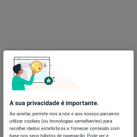
Dr. Bernardo Latino Tavares
Dentista
1 opinião
Rua da Malva Rosa, nº 24, Mem Martins
•
Mapa
Clínica Medicir
Coroa Cerâmica
Preço não disponível
Esse especialista não oferece agendamento online para esse endereço.
Solicite um atendimento
A sua privacidade é importante.
Ao aceitar, permite-nos a nós e aos nossos parceiros
utilizar cookies (ou tecnologias semelhantes) para
recolher dados estatísticos e fornecer conteúdo com
base nos seus hábitos de navegação. Pode ver e