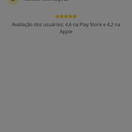
Carla Martins
Avaliação dos usuários: 4,6 na Play Store e 4,2 na
Dentista
Apple
Av. José Elias Garcia, 75A, Queluz
•
Mapa
Q Sorriso - Clínica Dentária de Queluz
Coroa Cerâmica
Serviço gratuito
Esse especialista não oferece agendamento online para esse endereço.
Solicite um atendimento