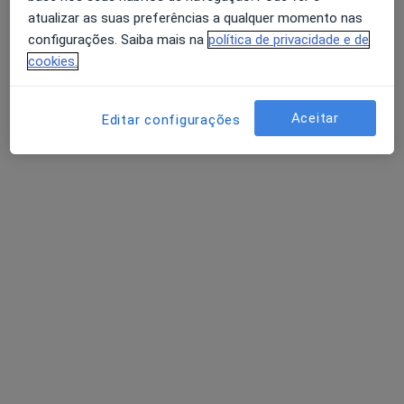
Dr. Tiago Sardo
atualizar as suas preferências a qualquer momento nas
Dentista
configurações. Saiba mais na
política de privacidade e de
2 opiniões
cookies.
Avenida de Portugal 24 Lote 7 Loja 23, Carnaxide
•
Mapa
MedClinic - Carnaxide
Aceitar
Editar configurações
Coroa Cerâmica
Preço não disponível
Esse especialista não oferece agendamento online para esse endereço.
Solicite um atendimento