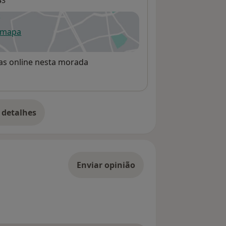
43
 mapa
re num novo separador
rvas online nesta morada
 detalhes
bre o endereço
Enviar opinião