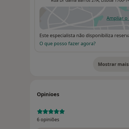
Rua Dr Gama Barros 27A,
Lisboa
1700-1
Ampliar o
ab
Disponibilidade
Este especialista não disponibiliza rese
O que posso fazer agora?
Mostrar mais
so
Opinioes
6 opiniões