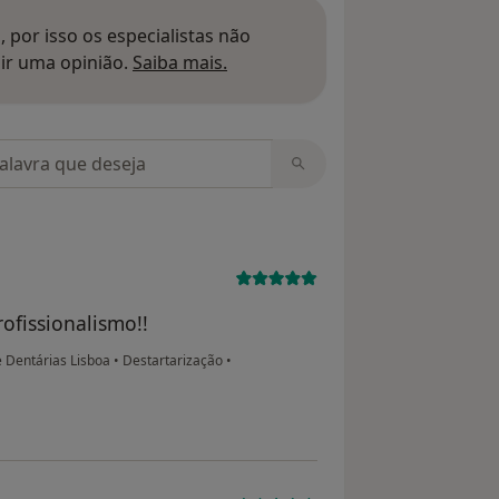
 por isso os especialistas não
Saber mais sobre pareceres
ir uma opinião.
Saiba mais.
m opiniões
ofissionalismo!!
e Dentárias Lisboa
•
Destartarização
•