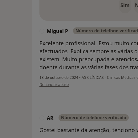
Sim
Miguel P
Número de telefone verifica
M
Excelente profissional. Estou muito c
efectuados. Expiica sempre as várias 
existem. Muito preocupada e atenci
doente durante as várias fases dos t
13 de outubro de 2024
•
AS CLÍNICAS - Clínicas Médicas 
na opinião do utilizador Miguel P
Denunciar abuso
AR
Número de telefone verificado
A
Gostei bastante da atenção, tenciono 