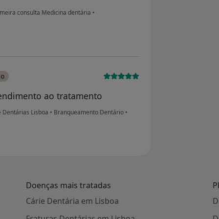
meira consulta Medicina dentária
•
do
atendimento ao tratamento
e Dentárias Lisboa
•
Branqueamento Dentário
•
Doenças mais tratadas
P
Cárie Dentária em Lisboa
D
Fraturas Dentárias em Lisboa
D