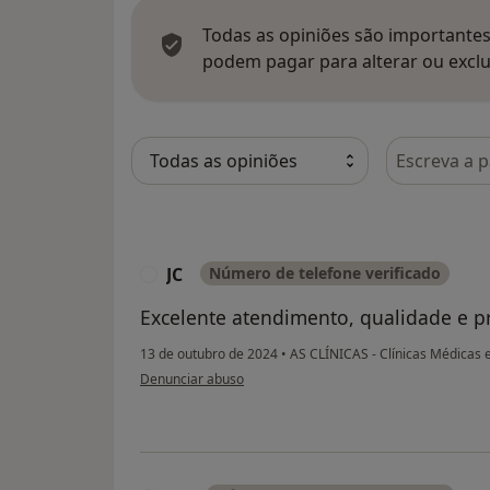
Todas as opiniões são importantes,
podem pagar para alterar ou exclu
Pesquisar e
JC
Número de telefone verificado
J
Excelente atendimento, qualidade e pr
13 de outubro de 2024
•
AS CLÍNICAS - Clínicas Médicas 
na opinião do utilizador JC
Denunciar abuso