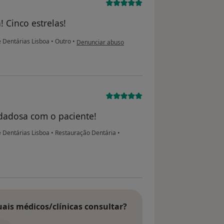
! Cinco estrelas!
na opinião do utilizador JM
e Dentárias Lisboa
•
Outro
•
Denunciar abuso
idadosa com o paciente!
e Dentárias Lisboa
•
Restauração Dentária
•
uais médicos/clínicas consultar?