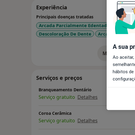
Experiência
Principais doenças tratadas
Arcada Parcialmente Edentada
Fissuras
Descoloração De Dente
Arcada Edentad
A sua p
Mostrar mais
so
Ao aceitar,
semelhante
hábitos de
Serviços e preços
configuraç
Branqueamento Dentário
Serviço gratuito
Detalhes
Coroa Cerâmica
Serviço gratuito
Detalhes