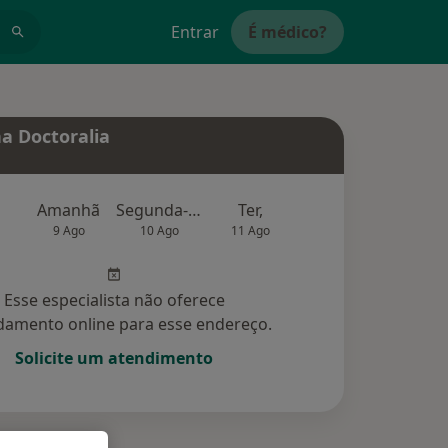
Entrar
É médico?
a Doctoralia
Amanhã
Segunda-feira
Ter,
Qua
Qui,
9 Ago
10 Ago
11 Ago
12 Ago
13 Ag
Esse especialista não oferece
amento online para esse endereço.
Solicite um atendimento