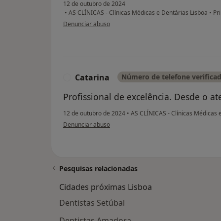
12 de outubro de 2024
•
AS CLÍNICAS - Clínicas Médicas e Dentárias Lisboa
•
Pri
na opinião do utilizador AR
Denunciar abuso
Catarina
Número de telefone verifica
C
Profissional de excelência. Desde o 
12 de outubro de 2024
•
AS CLÍNICAS - Clínicas Médicas 
na opinião do utilizador Catarina
Denunciar abuso
Pesquisas relacionadas
Cidades próximas Lisboa
Dentistas Setúbal
Dentistas Amadora