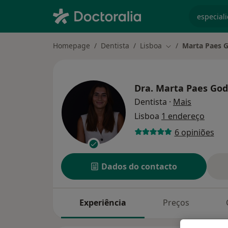
especiali
Homepage
Dentista
Lisboa
Marta Paes 
Mudar de cidade
Dra.
Marta Paes God
sobre as 
Dentista
·
Mais
Lisboa
1 endereço
6 opiniões
Dados do contacto
Experiência
Preços