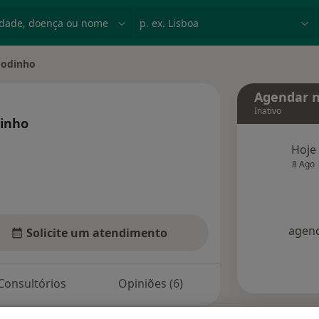
dade, doença ou nome
p. ex. Lisboa
Godinho
Agendar n
Inativo
inho
especializações
Hoje
8 Ago
agend
Solicite um atendimento
Consultórios
Opiniões (6)