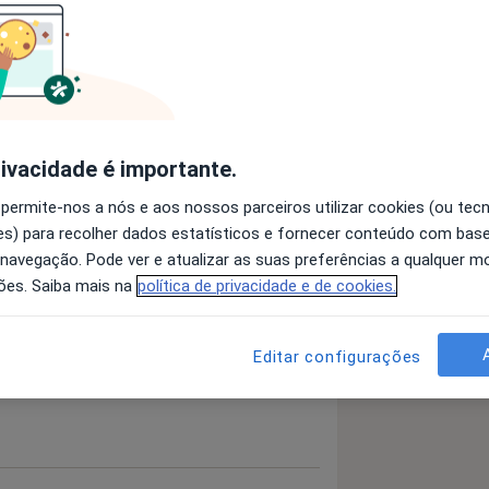
 Dentárias
Cárie Dentária
a11y_sr_more_diseases
a
+4
rivacidade é importante.
 detalhes
bre a experiência
 permite-nos a nós e aos nossos parceiros utilizar cookies (ou tec
s) para recolher dados estatísticos e fornecer conteúdo com bas
 navegação. Pode ver e atualizar as suas preferências a qualquer 
ões. Saiba mais na
política de privacidade e de cookies.
Editar configurações