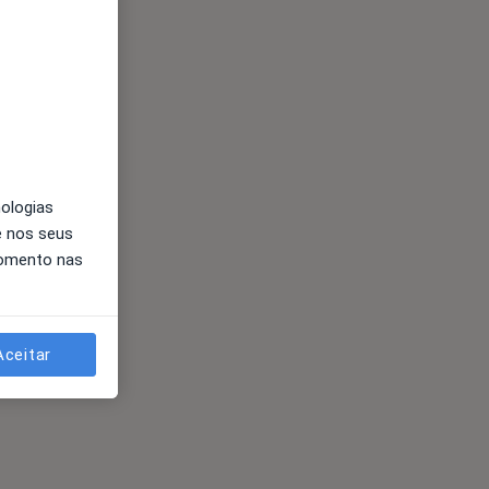
nologias
e nos seus
momento nas
Aceitar