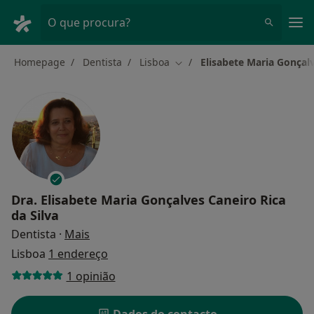
Men
O que procura?
Homepage
Dentista
Lisboa
Elisabete Maria Gonçalv
Mudar de cidade
Dra.
Elisabete Maria Gonçalves Caneiro Rica
da Silva
sobre as especializações
Dentista
·
Mais
Lisboa
1 endereço
1 opinião