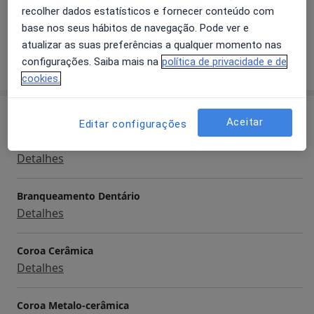
recolher dados estatísticos e fornecer conteúdo com
a11y_sr_more_diseases
Doenças Da Gengiva
+6
base nos seus hábitos de navegação. Pode ver e
atualizar as suas preferências a qualquer momento nas
Mostrar mais detalhes
configurações. Saiba mais na
política de privacidade e de
sobre a experiência
cookies.
Serviços e preços
Aceitar
Editar configurações
Aparelho Fixo
Detalhes
Branqueamento Dentário
Detalhes
Coroa Cerâmica
Detalhes
Coroa Metalo-cerâmica