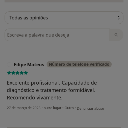
Pesquisar em opiniões
Filipe Mateus
Número de telefone verificado
F
Excelente profissional. Capacidade de
diagnóstico e tratamento formidável.
Recomendo vivamente.
na opinião do utilizador Filipe M
27 de março de 2023
•
outro lugar
•
Outro
•
Denunciar abuso