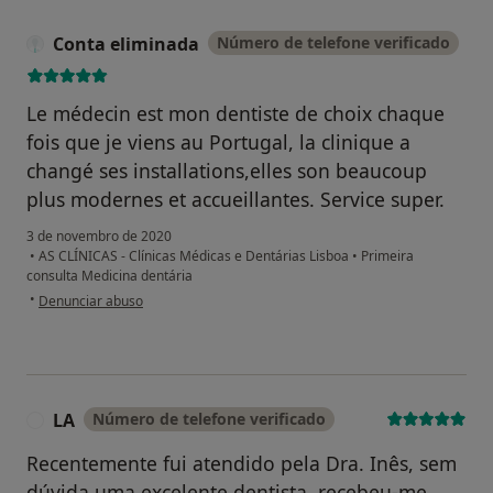
Conta eliminada
Número de telefone verificado
Le médecin est mon dentiste de choix chaque
fois que je viens au Portugal, la clinique a
changé ses installations,elles son beaucoup
plus modernes et accueillantes. Service super.
3 de novembro de 2020
•
AS CLÍNICAS - Clínicas Médicas e Dentárias Lisboa
•
Primeira
consulta Medicina dentária
na opinião do utilizador Conta eliminada
•
Denunciar abuso
LA
Número de telefone verificado
L
Recentemente fui atendido pela Dra. Inês, sem
dúvida uma excelente dentista, recebeu-me