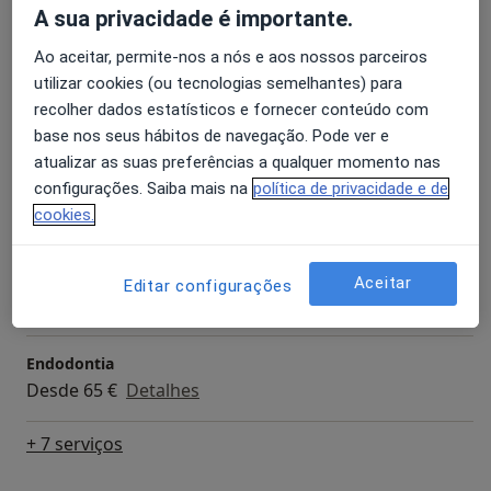
A sua privacidade é importante.
Branqueamento Dentário
Desde 250 €
Detalhes
Ao aceitar, permite-nos a nós e aos nossos parceiros
utilizar cookies (ou tecnologias semelhantes) para
Coroa Cerâmica
recolher dados estatísticos e fornecer conteúdo com
Desde 600 €
Detalhes
base nos seus hábitos de navegação. Pode ver e
atualizar as suas preferências a qualquer momento nas
configurações. Saiba mais na
política de privacidade e de
Coroa Metalo-cerâmica
cookies.
Desde 550 €
Detalhes
Destartarização
Aceitar
Editar configurações
Desde 60 €
Detalhes
Endodontia
Desde 65 €
Detalhes
+ 7 serviços