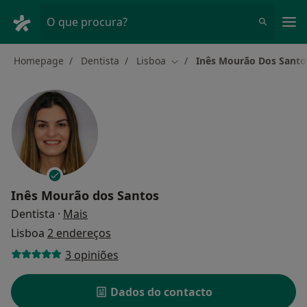
Men
O que procura?
Homepage
Dentista
Lisboa
Inês Mourão Dos Santo
Mudar de cidade
Inês Mourão dos Santos
sobre as especializações
Dentista
·
Mais
Lisboa
2 endereços
3 opiniões
Dados do contacto