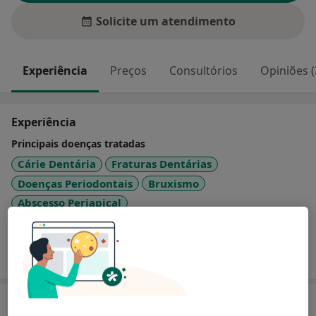
Solicite um atendimento
Experiência
Preços
Consultórios
Opiniões (
Experiência
Principais doenças tratadas
Cárie Dentária
Fraturas Dentárias
Doenças Periodontais
Bruxismo
Abscesso Periapical
Mostrar mais detalhes
sobre a experiência
Serviços e preços